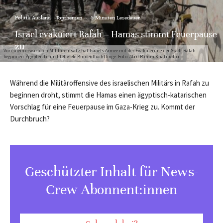
Politik Ausland
Topthemen
·
5 Minuten Lesedauer
Israel evakuiert Rafah – Hamas stimmt Feuerpause
zu
Vor einem erwarteten Militäreinsatz hat Israels Armee mit der Evakuierung der Stadt Rafah
begonnen. Ägypten befürchtet viele Binnenflüchtlinge. Foto: Abed Rahim Khatib/dpa
Während die Militäroffensive des israelischen Militärs in Rafah zu
beginnen droht, stimmt die Hamas einen ägyptisch-katarischen
Vorschlag für eine Feuerpause im Gaza-Krieg zu. Kommt der
Durchbruch?
Geschützter Inhalt für News-
Crew Abonnent:innen