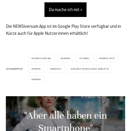
Da mache ich mit »
Die NEWSiversum App ist im Google Play Store verfügbar und in
Kürze auch für Apple Nutzer:innen erhältlich!
EVAKUIERUNG
HAMAS
ISRAEL
KONFLIKTE
SCHLAGWÖRTER
KRIEG
NAHOST
PALÄSTINENSISCHE GEBIETE
RAFAH
"Aber alle haben ein
Smartphone"