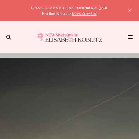
News für interessierte Leser:innen mit wenig Zeit.
Hier findest du das
News-Crew Abo
!