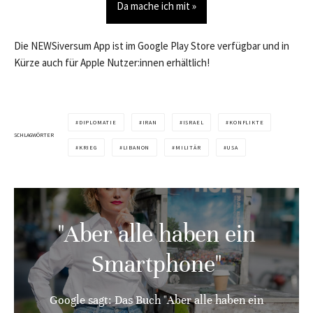
Da mache ich mit »
Die NEWSiversum App ist im Google Play Store verfügbar und in
Kürze auch für Apple Nutzer:innen erhältlich!
DIPLOMATIE
IRAN
ISRAEL
KONFLIKTE
SCHLAGWÖRTER
KRIEG
LIBANON
MILITÄR
USA
"Aber alle haben ein
Smartphone"
Google sagt: Das Buch "Aber alle haben ein