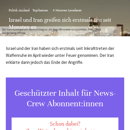
Politik Ausland
Topthemen
·
3 Minuten Lesedauer
Israel und Iran greifen sich erstmals seit seit
Monaten an
Der Iran kündigte am Nachmittag an, die Angriffe wieder einzustellen. Foto: Ohad
Zwigenberg/AP/dpa
Israel und der Iran haben sich erstmals seit Inkrafttreten der
Waffenruhe im April wieder unter Feuer genommen. Der Iran
erklärte dann jedoch das Ende der Angriffe.
Geschützter Inhalt für News-
Crew Abonnent:innen
Schon dabei?