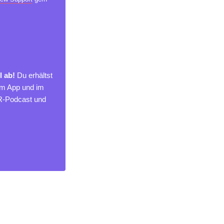
l ab!
Du erhältst
um App und im
MR-Podcast und