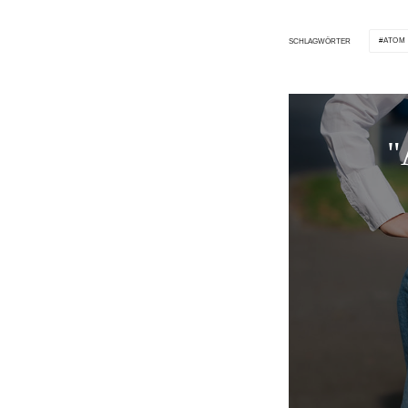
ATOM
SCHLAGWÖRTER
"