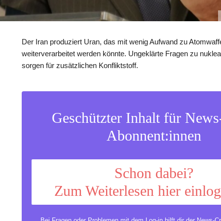
Der Iran produziert Uran, das mit wenig Aufwand zu Atomwaff
weiterverarbeitet werden könnte. Ungeklärte Fragen zu nuklea
sorgen für zusätzlichen Konfliktstoff.
Geschützter Inhalt für New
Abonnent:innen
Schon dabei?
Zum Weiterlesen hier einlo
Bei Fragen oder Problemen mit dem Log-in hilft dir der
News-Cr