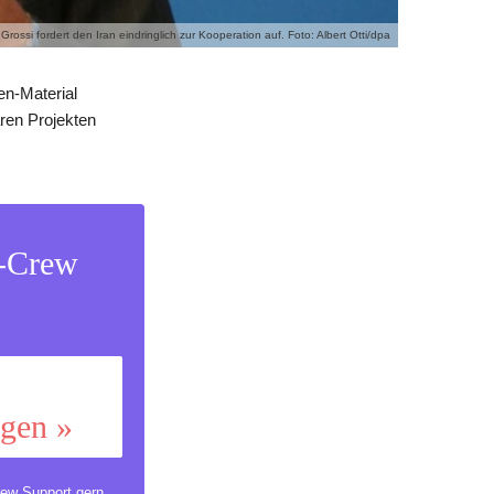
Grossi fordert den Iran eindringlich zur Kooperation auf. Foto: Albert Otti/dpa
en-Material
ren Projekten
s-Crew
ggen »
ew Support
gern