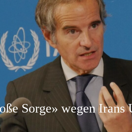
ße Sorge» wegen Irans 