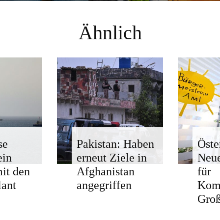
Ähnlich
se
Pakistan: Haben
Öste
ein
erneut Ziele in
Neue
mit den
Afghanistan
für
ant
angegriffen
Kom
Groß