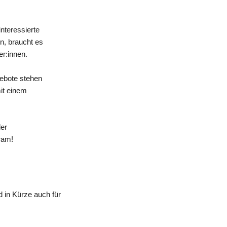
nteressierte
n, braucht es
er:innen.
gebote stehen
mit einem
der
ram!
 in Kürze auch für