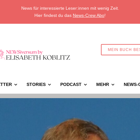
News für interessierte Leser:innen mit wenig Zeit.
Hier findest du das
News-Crew Abo
!
MEIN BUCH BE
TTER
STORIES
PODCAST
MEHR
NEWS-