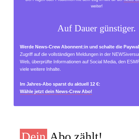
weiter!
Auf Dauer günstiger.
Werde News-Crew Abonnent:in und schalte die Paywal
Zugriff auf die vollständigen Meldungen in der NEWSivers
Web, überprüfte Informationen auf Social Media, den ES
viele weitere Inhalte.
Im Jahres-Abo sparst du aktuell 12 €:
Wähle jetzt dein News-Crew Abo!
Dein
Abo zählt!