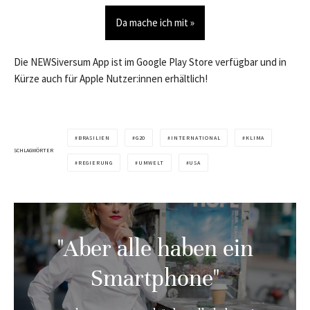
Da mache ich mit »
Die NEWSiversum App ist im Google Play Store verfügbar und in
Kürze auch für Apple Nutzer:innen erhältlich!
BRASILIEN
G20
INTERNATIONAL
KLIMA
SCHLAGWÖRTER
REGIERUNG
UMWELT
USA
"Aber alle haben ein
Smartphone"