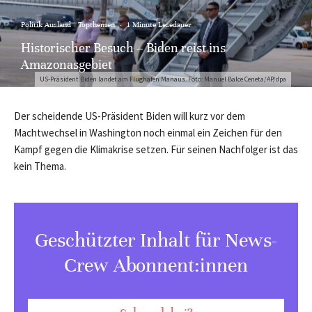
Politik Ausland
Topthemen
·
1 Minute Lesedauer
Historischer Besuch – Biden reist ins
Amazonasgebiet
US-Präsident Biden landet am Flughafen Manaus. Foto: Manuel Balce Ceneta/AP/dpa
Der scheidende US-Präsident Biden will kurz vor dem
Machtwechsel in Washington noch einmal ein Zeichen für den
Kampf gegen die Klimakrise setzen. Für seinen Nachfolger ist das
kein Thema.
Geschützter Inhalt für News-
Crew Abonnent:innen