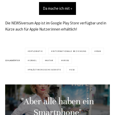
Da mache ich mit »
Die NEWSiversum App ist im Google Play Store verfügbar und in
Kürze auch für Apple Nutzer:innen erhältlich!
DIPLOMATIE
INTERNATIONALE BEZIEHUNG
IRAN
SCHLAGWÖRTER
ISRAEL
KATAR
KRIEG
PALÄSTINENSISCHE GEBIETE
USA
"Aber alle haben ein
Smartphone"