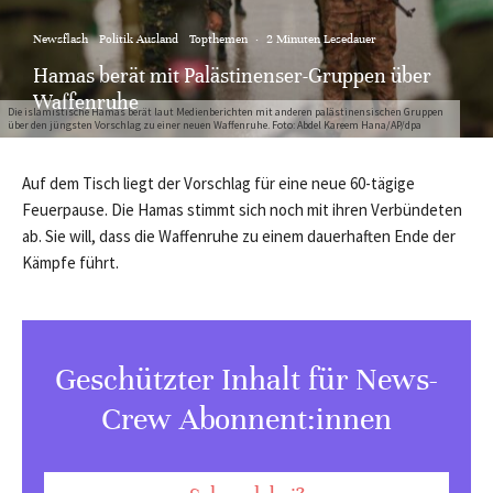
Newsflash
Politik Ausland
Topthemen
·
2 Minuten Lesedauer
Hamas berät mit Palästinenser-Gruppen über
Waffenruhe
Die islamistische Hamas berät laut Medienberichten mit anderen palästinensischen Gruppen
über den jüngsten Vorschlag zu einer neuen Waffenruhe. Foto: Abdel Kareem Hana/AP/dpa
Auf dem Tisch liegt der Vorschlag für eine neue 60-tägige
Feuerpause. Die Hamas stimmt sich noch mit ihren Verbündeten
ab. Sie will, dass die Waffenruhe zu einem dauerhaften Ende der
Kämpfe führt.
Geschützter Inhalt für News-
Crew Abonnent:innen