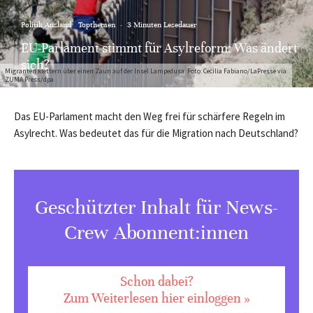
Politik Ausland
Topthemen
·
3 Minuten Lesedauer
EU-Parlament stimmt für Asylreform: Was ändert
sich?
Migranten klettern über einen Zaun auf der Insel Lampedusa. Foto: Cecilia Fabiano/LaPresse via
ZUMA Press/dpa
Das EU-Parlament macht den Weg frei für schärfere Regeln im
Asylrecht. Was bedeutet das für die Migration nach Deutschland?
Geschützter Inhalt für News-
Crew Abonnent:innen
Schon dabei?
Zum Weiterlesen hier einloggen »