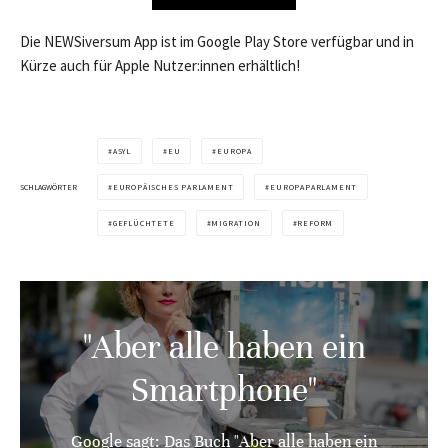
Die NEWSiversum App ist im Google Play Store verfügbar und in
Kürze auch für Apple Nutzer:innen erhältlich!
ASYL
EU
EUROPA
SCHLAGWÖRTER
EUROPÄISCHES PARLAMENT
EUROPAPARLAMENT
GEFLÜCHTETE
MIGRATION
REFORM
"Aber alle haben ein
Smartphone"
Google sagt: Das Buch "Aber alle haben ein