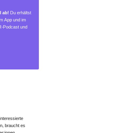
l ab!
Du erhältst
um App und im
MR-Podcast und
nteressierte
n, braucht es
er:innen.