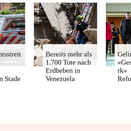
tsstreit
Bereits mehr als
Geli
1.700 Tote nach
«Ge
Erdbeben in
rk»
n Stade
Venezuela
Ref