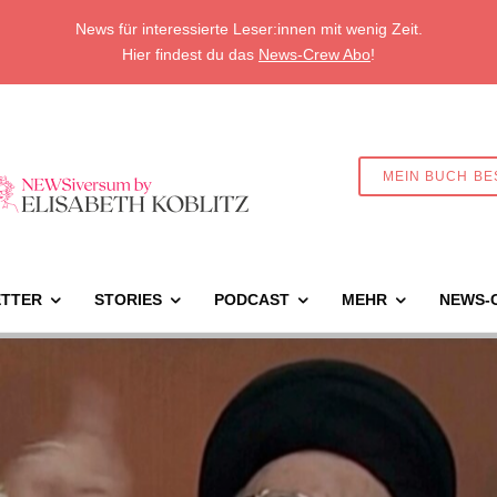
News für interessierte Leser:innen mit wenig Zeit.
Hier findest du das
News-Crew Abo
!
MEIN BUCH BE
TTER
STORIES
PODCAST
MEHR
NEWS-