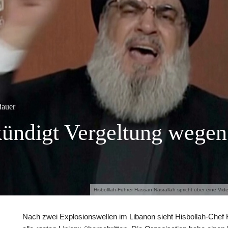
dauer
kündigt Vergeltung wegen
Hisbolllah-Führer Hassan Nasrallah spricht über eine V
Nach zwei Explosionswellen im Libanon sieht Hisbollah-Chef