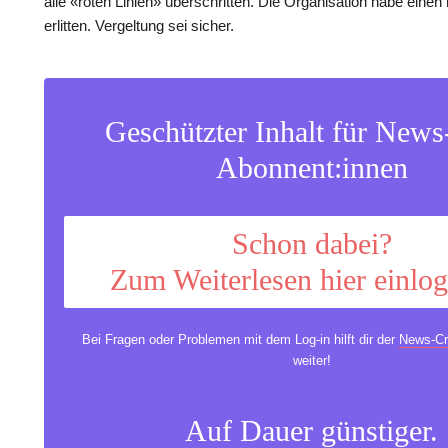
alle «roten Linien» überschritten. Die Organisation habe eine
erlitten. Vergeltung sei sicher.
Geschützter Inhalt für New
Abonnent:innen
Schon dabei?
Zum Weiterlesen hier einlo
Bei Fragen oder Problemen mit dem Log-in hilft dir der
News-Cr
weiter!
Auf Dauer günstiger.