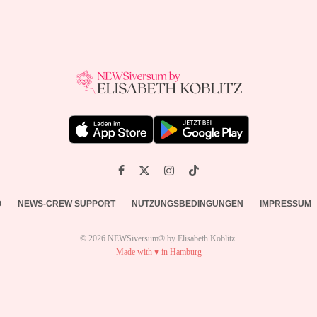
O
NEWS-CREW SUPPORT
NUTZUNGSBEDINGUNGEN
IMPRESSUM
© 2026 NEWSiversum® by Elisabeth Koblitz.
Made with ♥ in Hamburg