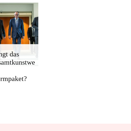
ngt das
samtkunstwe
ormpaket?