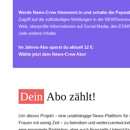
Werde News-Crew Abonnent:in und schalte die Paywal
Zugriff auf die vollständigen Meldungen in der NEWSivers
Web, überprüfte Informationen auf Social Media, den ES
viele weitere Inhalte.
Im Jahres-Abo sparst du aktuell 12 €:
Wähle jetzt dein News-Crew Abo!
Dein
Abo zählt!
Um dieses Projekt – eine unabhängige News-Plattform für i
Frauen mit wenig Zeit – zu betreiben und weiterzuentwickel
eine engagierte Redaktion, aber auch finanzielle Unterstütz