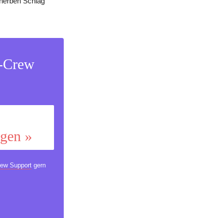
n herben Schlag
s-Crew
ggen »
ew Support
gern