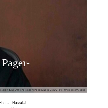
 Pager-
ideoverbindung während einer Kundgebung in Beirut. Foto: Uncredited/AP/dpa
 Hassan Nasrallah