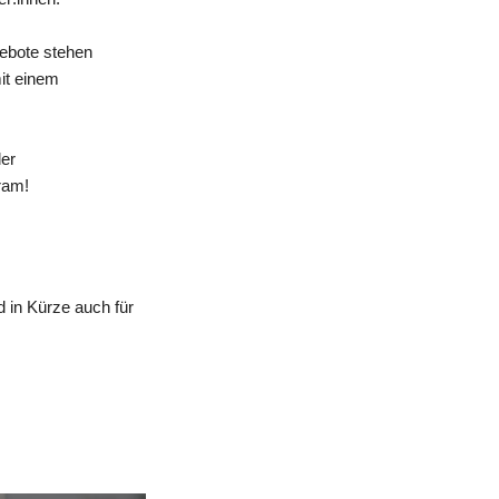
gebote stehen
mit einem
der
ram!
 in Kürze auch für