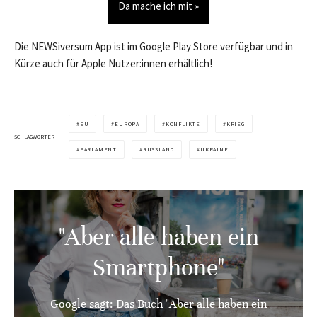
Da mache ich mit »
Die NEWSiversum App ist im Google Play Store verfügbar und in
Kürze auch für Apple Nutzer:innen erhältlich!
EU
EUROPA
KONFLIKTE
KRIEG
SCHLAGWÖRTER
PARLAMENT
RUSSLAND
UKRAINE
"Aber alle haben ein
Smartphone"
Google sagt: Das Buch "Aber alle haben ein