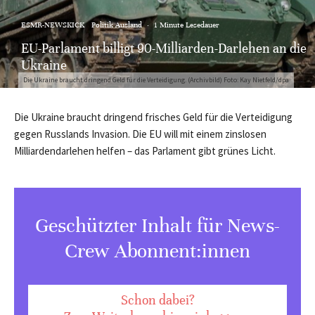
ESMR-NEWSKICK
Politik Ausland
·
1 Minute Lesedauer
EU-Parlament billigt 90-Milliarden-Darlehen an die
Ukraine
Die Ukraine braucht dringend Geld für die Verteidigung. (Archivbild) Foto: Kay Nietfeld/dpa
Die Ukraine braucht dringend frisches Geld für die Verteidigung
gegen Russlands Invasion. Die EU will mit einem zinslosen
Milliardendarlehen helfen – das Parlament gibt grünes Licht.
Geschützter Inhalt für News-
Crew Abonnent:innen
Schon dabei?