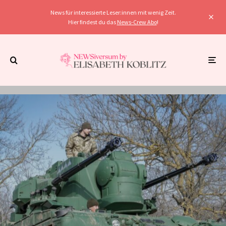
News für interessierte Leser:innen mit wenig Zeit.
Hier findest du das
News-Crew Abo
!