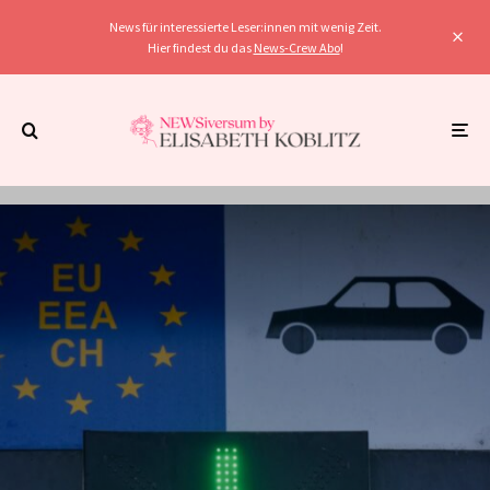
News für interessierte Leser:innen mit wenig Zeit.
Hier findest du das
News-Crew Abo
!