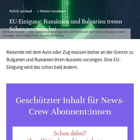
Politik Ausland
·
1 Minute Lesedauer
EU-Einigung: Rumänien und Bulgarien treten
Schengenraum bei
Reisende müssen an der Landgrenze zu Bulgarien und Rumänien bald keinen Reisepass mehr
vorzeigen. (Archivbild) Foto: Uncredited/AP/dpa
Reisende mit dem Auto oder Zug müssen bisher an der Grenze zu
Bulgarien und Rumänien ihren Ausweis vorzeigen. Eine EU-
Einigung wird das schon bald ändern.
Geschützter Inhalt für News-
Crew Abonnent:innen
Schon dabei?