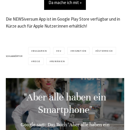
Da mache ich mit »
Die NEWSiversum App ist im Google Play Store verfügbar und in
Kürze auch für Apple Nutzer:innen erhältlich!
BULGARIEN
EU
MIGRATION
ÖSTERREICH
SCHLAGWÖRTER
REISE
RUMÄNIEN
"Aber alle haben ein
Smartphone"
Google sagt: Das Buch "Aber alle haben ein