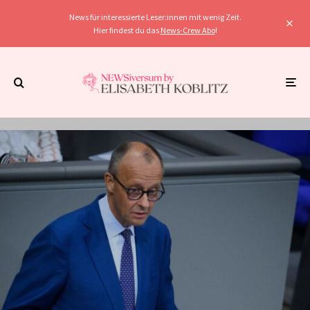
News für interessierte Leser:innen mit wenig Zeit.
Hier findest du das
News-Crew Abo
!