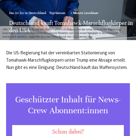
Das ist los in Deutschland
Topthemen
·
1 Minute Lesedauer
Deutschland kauft Tomahawk-Marschflugkörper in
den USA
«Wir haben zudem am Rande des Nato-Treffens in Ankara mit der amerikanischen Regierung
vereinbart, dass amerikanische Tomahawk-Raketen von uns erworben und in Deutschland
stationiert werden», sagte der Kanzler. Foto: Bernd von Jutrczenka/dpa
Die US-Regierung hat der vereinbarten Stationierung von
Tomahawk-Marschflugkörpern unter Trump eine Absage erteilt.
Nun gibt es eine Einigung: Deutschland kauft das Waffensystem.
Geschützter Inhalt für News-
Crew Abonnent:innen
Schon dabei?