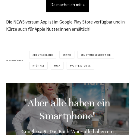
Da mache ich mit »
Die NEWSiversum App ist im Google Play Store verfügbar und in
Kürze auch für Apple Nutzer:innen erhältlich!
DEUTSCHLAND
NATO
RÜSTUNGSINDUSTRIE
SCHLAGWÖRTER
TÜRKEI
USA
VERTEIDIGUNG
"Aber alle haben ein
Smartphone"
Google sagt: Das Buch "Aber alle haben ein