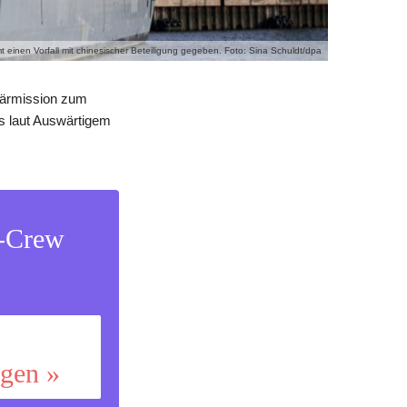
 einen Vorfall mit chinesischer Beteiligung gegeben. Foto: Sina Schuldt/dpa
itärmission zum
s laut Auswärtigem
s-Crew
ggen »