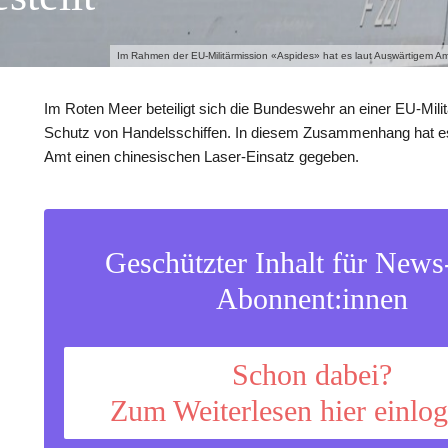
Im Rahmen der EU-Militärmission «Aspides» hat es laut Auswärtigem Amt
Im Roten Meer beteiligt sich die Bundeswehr an einer EU-Mil
Schutz von Handelsschiffen. In diesem Zusammenhang hat e
Amt einen chinesischen Laser-Einsatz gegeben.
Geschützter Inhalt für New
Abonnent:innen
Schon dabei?
Zum Weiterlesen hier einlo