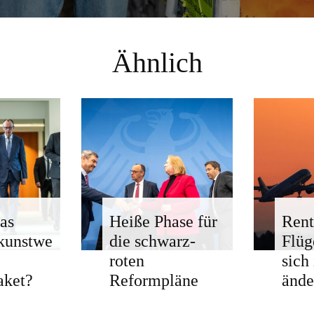
Ähnlich
as
Heiße Phase für
Rent
kunstwe
die schwarz-
Flü
roten
sich
aket?
Reformpläne
ände