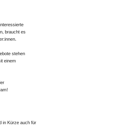
nteressierte
n, braucht es
er:innen.
gebote stehen
mit einem
der
ram!
 in Kürze auch für