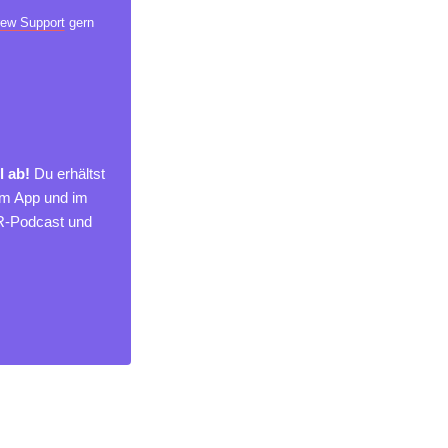
ew Support
gern
l ab!
Du erhältst
um App und im
MR-Podcast und