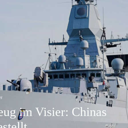
er
ug im Visier: Chinas
stellt