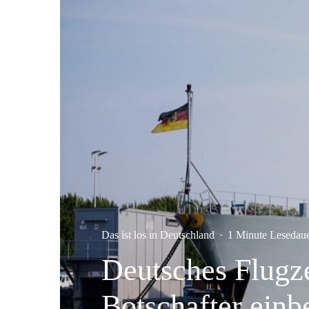
Das ist los in Deutschland
·
1 Minute Lesedau
Deutsches Flugze
Botschafter einbe