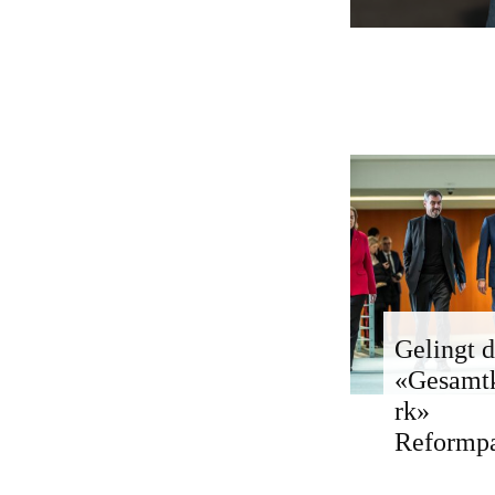
Gelingt d
«Gesamt
rk»
Reformp