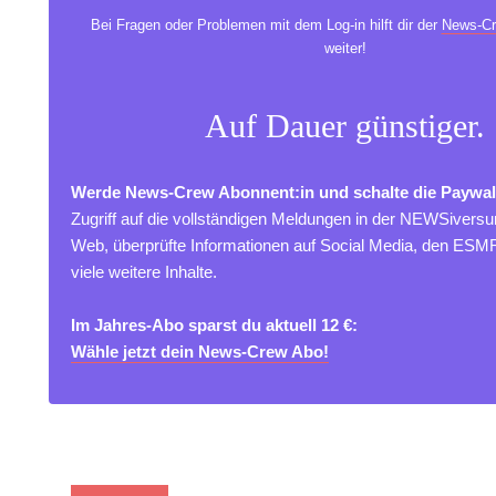
Bei Fragen oder Problemen mit dem Log-in hilft dir der
News-Cr
weiter!
Auf Dauer günstiger.
Werde News-Crew Abonnent:in und schalte die Paywal
Zugriff auf die vollständigen Meldungen in der NEWSivers
Web, überprüfte Informationen auf Social Media, den ES
viele weitere Inhalte.
Im Jahres-Abo sparst du aktuell 12 €:
Wähle jetzt dein News-Crew Abo!