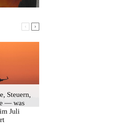
e, Steuern,
ge — was
 im Juli
rt