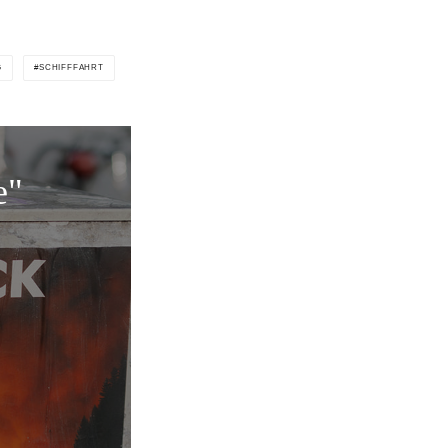
G
SCHIFFFAHRT
e"