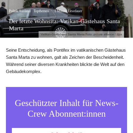
Politik Ausland
Topthemen
·
1 Minute Lesedauer
Der letzte Wohnsitz: Vatikan-Gästehaus Santa
Marta
Vatikan-Gästehaus Santa Marta Foto: picture alliance / dpa
Seine Entscheidung, als Pontifex im vatikanischen Gästehaus
Santa Marta zu wohnen, galt als Zeichen der Bescheidenheit.
Während seiner diversen Krankheiten blickte die Welt auf den
Gebäudekomplex.
Geschützter Inhalt für News-
Crew Abonnent:innen