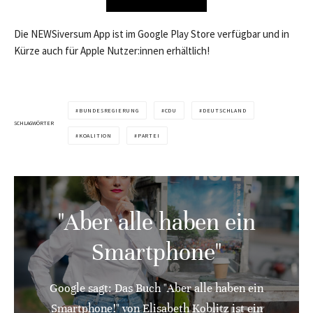
Die NEWSiversum App ist im Google Play Store verfügbar und in
Kürze auch für Apple Nutzer:innen erhältlich!
BUNDESREGIERUNG
CDU
DEUTSCHLAND
SCHLAGWÖRTER
KOALITION
PARTEI
"Aber alle haben ein
Smartphone"
Google sagt: Das Buch "Aber alle haben ein
Smartphone!" von Elisabeth Koblitz ist ein