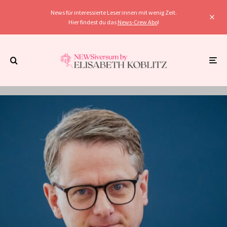
News für interessierte Leser:innen mit wenig Zeit.
Hier findest du das
News-Crew Abo
!