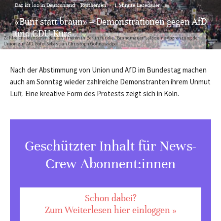
Das ist los in Deutschland
Topthemen
·
1 Minute Lesedauer
«Bunt statt braun» – Demonstrationen gegen AfD
und CDU-Kurs
Zahlreiche Menschen demonstrieren in Berlin für die "Brandmauer", also eine Abgrenzung der
Union zur AfD. Foto: Sebastian Christoph Gollnow/dpa
Nach der Abstimmung von Union und AfD im Bundestag machen
auch am Sonntag wieder zahlreiche Demonstranten ihrem Unmut
Luft. Eine kreative Form des Protests zeigt sich in Köln.
Geschützter Inhalt für News-
Crew Abonnent:innen
Schon dabei?
Zum Weiterlesen hier einloggen »