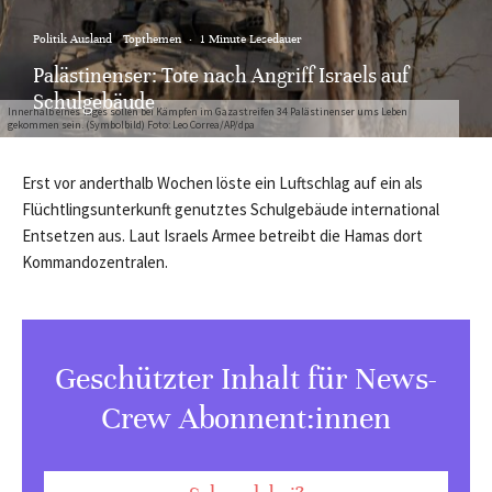
Politik Ausland
Topthemen
·
1 Minute Lesedauer
Palästinenser: Tote nach Angriff Israels auf
Schulgebäude
Innerhalb eines Tages sollen bei Kämpfen im Gazastreifen 34 Palästinenser ums Leben
gekommen sein. (Symbolbild) Foto: Leo Correa/AP/dpa
Erst vor anderthalb Wochen löste ein Luftschlag auf ein als
Flüchtlingsunterkunft genutztes Schulgebäude international
Entsetzen aus. Laut Israels Armee betreibt die Hamas dort
Kommandozentralen.
Geschützter Inhalt für News-
Crew Abonnent:innen