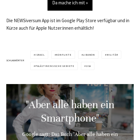
Da mache ich mit »
Die NEWSiversum App ist im Google Play Store verfügbar und in
Kürze auch für Apple Nutzer:innen erhältlich!
ISRAEL
KONFLIKTE
LIBANON
MILITÄR
SCHLAGWÖRTER
PALÄSTINENSISCHE GEBIETE
USA
"Aber alle haben ein
Smartphone"
Google sagt: Das Buch "Aber alle haben ein