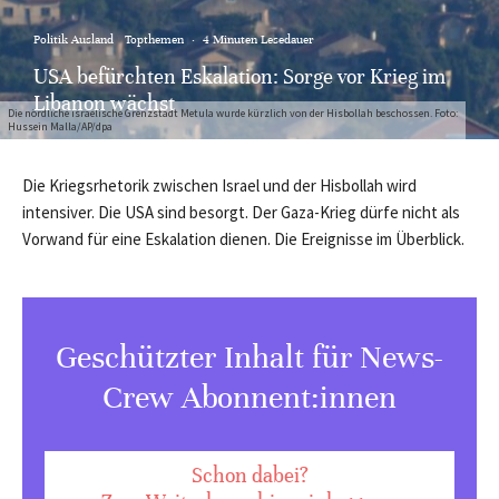
Politik Ausland
Topthemen
·
4 Minuten Lesedauer
USA befürchten Eskalation: Sorge vor Krieg im
Libanon wächst
Die nördliche israelische Grenzstadt Metula wurde kürzlich von der Hisbollah beschossen. Foto:
Hussein Malla/AP/dpa
Die Kriegsrhetorik zwischen Israel und der Hisbollah wird
intensiver. Die USA sind besorgt. Der Gaza-Krieg dürfe nicht als
Vorwand für eine Eskalation dienen. Die Ereignisse im Überblick.
Geschützter Inhalt für News-
Crew Abonnent:innen
Schon dabei?