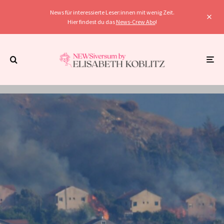
News für interessierte Leser:innen mit wenig Zeit.
Hier findest du das
News-Crew Abo
!