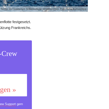
 Tanker der russischen Schattenflotte eingenommen. Foto: Jens Büttner/dpa
flotte festgesetzt.
tützung Frankreichs.
s-Crew
ggen »
ew Support
gern