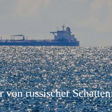
uer
r von russischer Schattenf