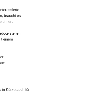
nteressierte
n, braucht es
er:innen.
gebote stehen
mit einem
der
ram!
 in Kürze auch für