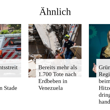
Ähnlich
tsstreit
Bereits mehr als
Grün
1.700 Tote nach
Regi
Erdbeben in
bei
n Stade
Venezuela
Hitz
drin
hand