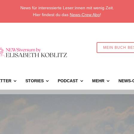
News für interessierte Leser:innen mit wenig Zeit.
Hier findest du das
News-Crew Abo
!
MEIN BUCH BE
TTER
STORIES
PODCAST
MEHR
NEWS-