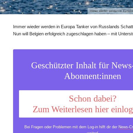
Immer wieder werden in Europa
Immer wieder werden in Europa Tanker von Russlands Schatten
Nun will Belgien erfolgreich zugeschlagen haben – mit Unters
Geschützter Inhalt für New
Abonnent:innen
Schon dabei?
Zum Weiterlesen hier einlo
Bei Fragen oder Problemen mit dem Log-in hilft dir der
News-Cr