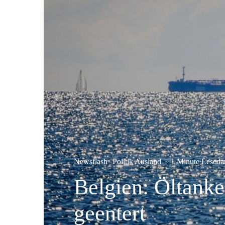
Newsflash
Politik Ausland
·
1 Minute Leseda
Belgien: Öltanke
geentert