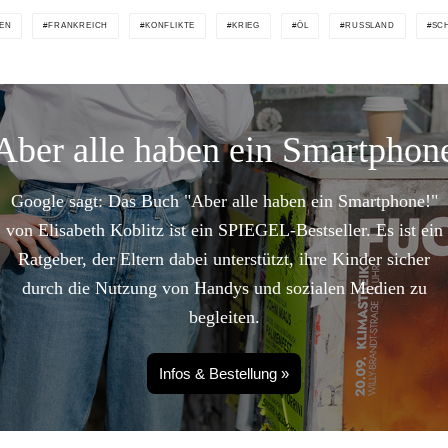
IEN
FRANKREICH
KONFLIKTE
KRIEG
ÖL
RUSSLAND
SC
Aber alle haben ein Smartphon
Google sagt: Das Buch "Aber alle haben ein Smartphone!"
von Elisabeth Koblitz ist ein SPIEGEL-Bestseller. Es ist ein
Ratgeber, der Eltern dabei unterstützt, ihre Kinder sicher
durch die Nutzung von Handys und sozialen Medien zu
begleiten.
Infos & Bestellung »