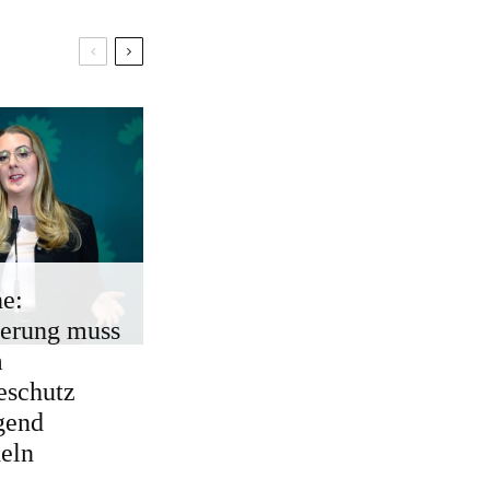
e:
erung muss
m
eschutz
gend
eln