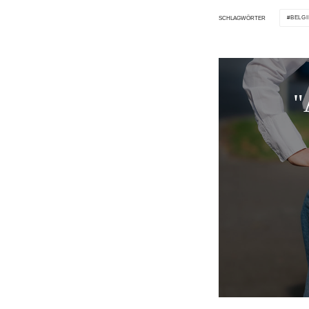
BELG
SCHLAGWÖRTER
"