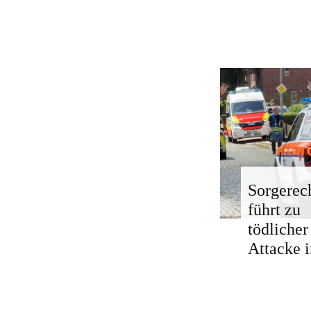
Sorgerech
führt zu
tödlicher
Attacke i