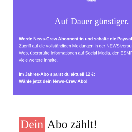
weiter!
Auf Dauer günstiger.
Werde News-Crew Abonnent:in und schalte die Paywal
Zugriff auf die vollständigen Meldungen in der NEWSivers
Web, überprüfte Informationen auf Social Media, den ES
viele weitere Inhalte.
Im Jahres-Abo sparst du aktuell 12 €:
Wähle jetzt dein News-Crew Abo!
Dein
Abo zählt!