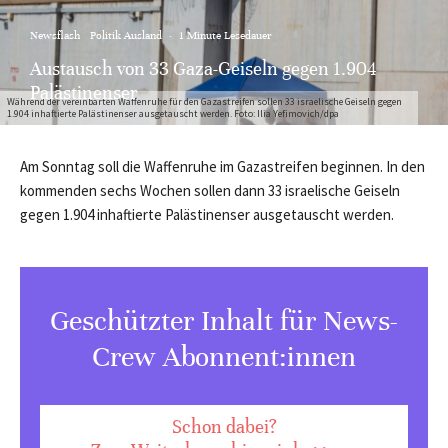
Newsflash
Politik Ausland
·
1 Minute Lesedauer
Austausch von 33 Gaza-Geiseln gegen 1.904
Palästinenser
Während der vereinbarten Waffenruhe für den Gazastreifen sollen 33 israelische Geiseln gegen
1.904 inhaftierte Palästinenser ausgetauscht werden. Foto: Ilia Yefimovich/dpa
Am Sonntag soll die Waffenruhe im Gazastreifen beginnen. In den
kommenden sechs Wochen sollen dann 33 israelische Geiseln
gegen 1.904 inhaftierte Palästinenser ausgetauscht werden.
Geschützter Inhalt für News-
Crew Abonnent:innen
Schon dabei?