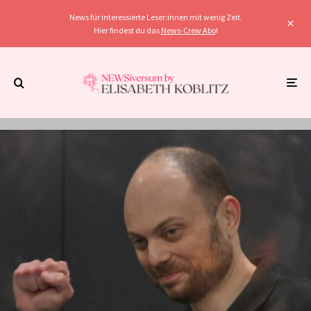
News für interessierte Leser:innen mit wenig Zeit.
Hier findest du das
News-Crew Abo
!