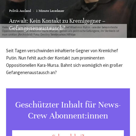
Politik Ausland
·
1 Minute Lesedauer
Anwalt: Kein Kontakt zu Kremlgegner –
Gefangenenaustausch?
Viele zu langer Haft verurteilte Gegner von Kremlchef Wladimir Putin - wie der bekannteste
Oppositionspolitiker Wladimir Kara-Mursa - gelten als politische Gefangene, ihr Verbleib ist
nun unklar. (Archivbild) Foto: Dmitry Serebryakov/AP/dpa
Seit Tagen verschwinden inhaftierte Gegner von Kremlchef
Putin. Nun fehlt auch der Kontakt zum prominenten
Oppositionellen Kara-Mursa. Bahnt sich womöglich ein großer
Gefangenenaustausch an?
Geschützter Inhalt für News-
Crew Abonnent:innen