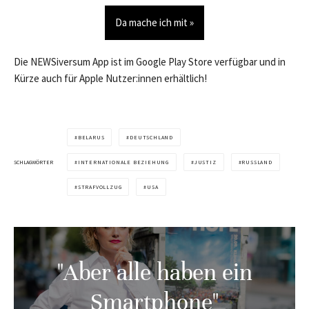
Da mache ich mit »
Die NEWSiversum App ist im Google Play Store verfügbar und in
Kürze auch für Apple Nutzer:innen erhältlich!
BELARUS
DEUTSCHLAND
SCHLAGWÖRTER
INTERNATIONALE BEZIEHUNG
JUSTIZ
RUSSLAND
STRAFVOLLZUG
USA
"Aber alle haben ein
Smartphone"