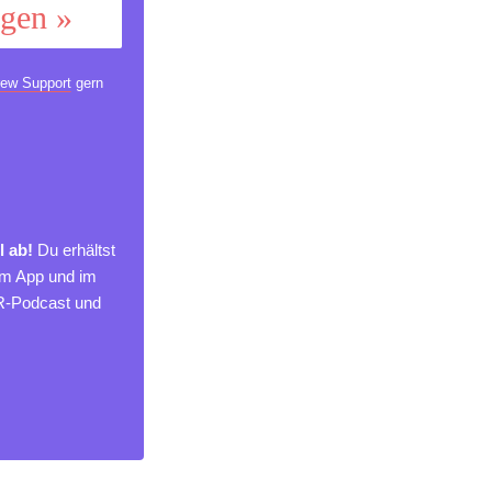
ggen »
ew Support
gern
l ab!
Du erhältst
um App und im
MR-Podcast und