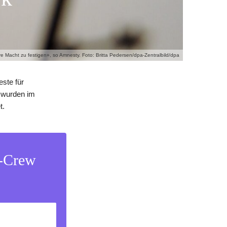
e Macht zu festigen», so Amnesty. Foto: Britta Pedersen/dpa-Zentralbild/dpa
este für
e wurden im
t.
s-Crew