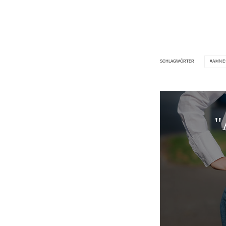
AMNE
SCHLAGWÖRTER
"