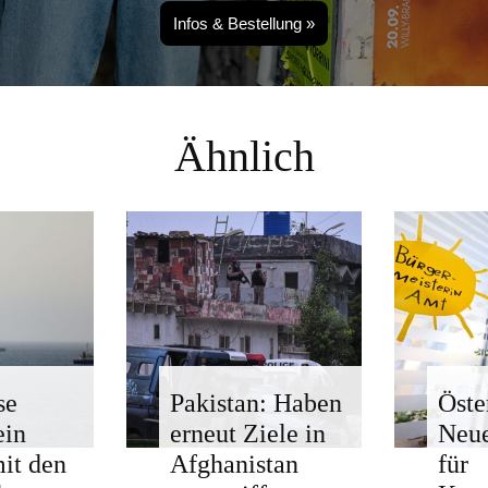
Infos & Bestellung »
Ähnlich
se
Pakistan: Haben
Öste
ein
erneut Ziele in
Neue
mit den
Afghanistan
für