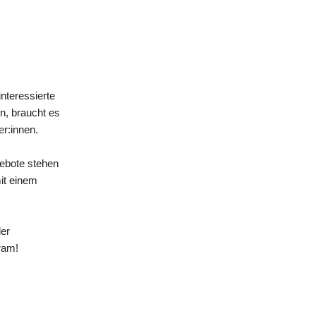
nteressierte
n, braucht es
er:innen.
gebote stehen
mit einem
der
ram!