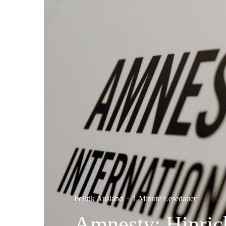
Politik Ausland
·
1 Minute Lesedauer
Amnesty: Hinric