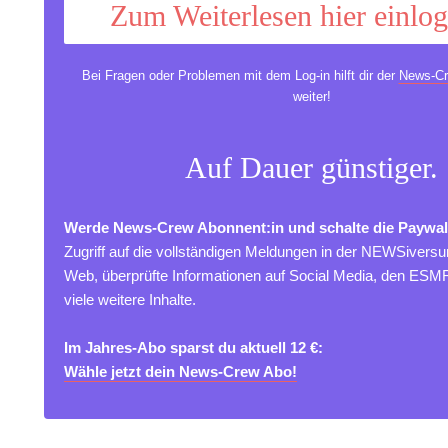
Zum Weiterlesen hier einlo
Bei Fragen oder Problemen mit dem Log-in hilft dir der
News-Cr
weiter!
Auf Dauer günstiger.
Werde News-Crew Abonnent:in und schalte die Paywal
Zugriff auf die vollständigen Meldungen in der NEWSivers
Web, überprüfte Informationen auf Social Media, den ES
viele weitere Inhalte.
Im Jahres-Abo sparst du aktuell 12 €:
Wähle jetzt dein News-Crew Abo!