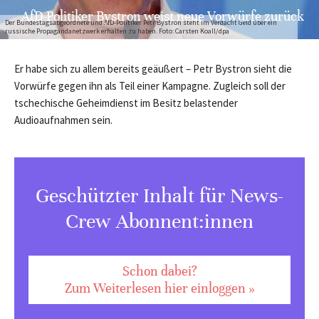
AfD-Politiker Bystron weist neue Vorwürfe zurück
Der Bundestagsabgeordnete und AfD-Politiker Petr Bystron steht im Verdacht Geld über ein
russische Propagandanetzwerk erhalten zu haben. Foto: Carsten Koall/dpa
Er habe sich zu allem bereits geäußert – Petr Bystron sieht die
Vorwürfe gegen ihn als Teil einer Kampagne. Zugleich soll der
tschechische Geheimdienst im Besitz belastender
Audioaufnahmen sein.
Geschützter Inhalt für News-
Crew Abonnent:innen
Schon dabei?
Zum Weiterlesen hier einloggen »