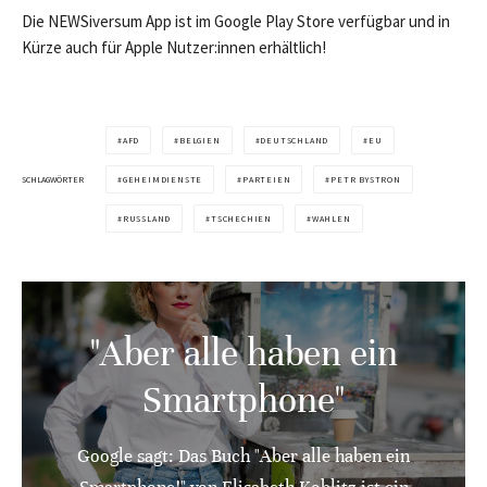
Die NEWSiversum App ist im Google Play Store verfügbar und in
Kürze auch für Apple Nutzer:innen erhältlich!
AFD
BELGIEN
DEUTSCHLAND
EU
SCHLAGWÖRTER
GEHEIMDIENSTE
PARTEIEN
PETR BYSTRON
RUSSLAND
TSCHECHIEN
WAHLEN
"Aber alle haben ein
Smartphone"
Google sagt: Das Buch "Aber alle haben ein