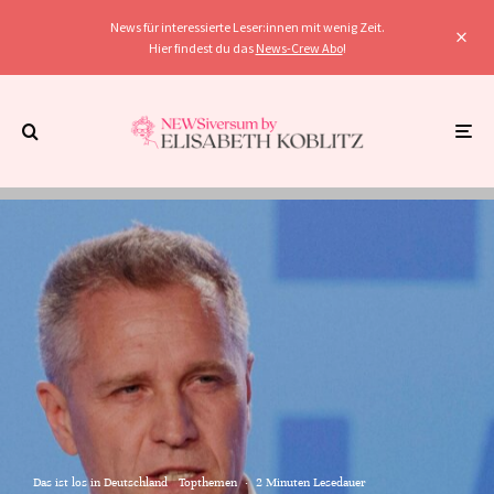
News für interessierte Leser:innen mit wenig Zeit.
Hier findest du das
News-Crew Abo
!
Das ist los in Deutschland
Topthemen
·
2 Minuten Lesedauer