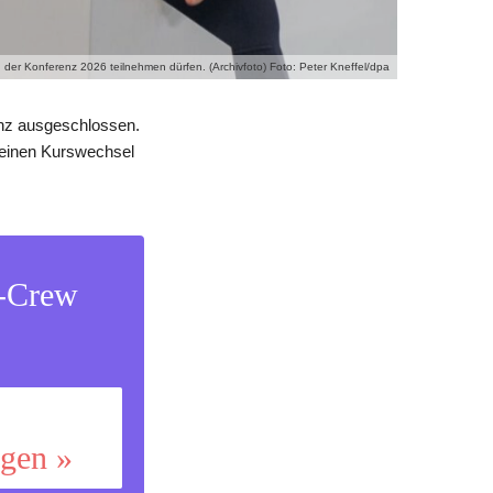
 der Konferenz 2026 teilnehmen dürfen. (Archivfoto) Foto: Peter Kneffel/dpa
enz ausgeschlossen.
 einen Kurswechsel
s-Crew
ggen »