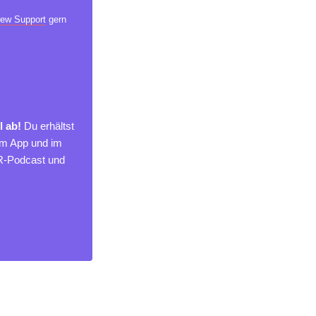
ew Support
gern
l ab!
Du erhältst
um App und im
MR-Podcast und