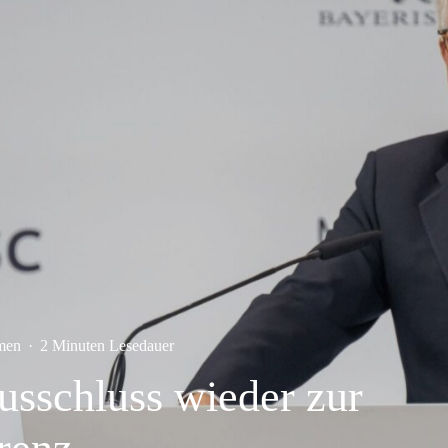
men
·
2 Minuten Lesedauer
usschluss wieder zur