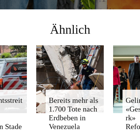
Ähnlich
tsstreit
Bereits mehr als
Geli
1.700 Tote nach
«Ge
Erdbeben in
rk»
n Stade
Venezuela
Ref