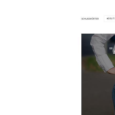
DEUT
SCHLAGWÖRTER
"