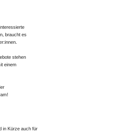
nteressierte
n, braucht es
er:innen.
gebote stehen
mit einem
der
ram!
 in Kürze auch für