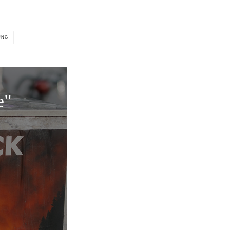
UNG
e"