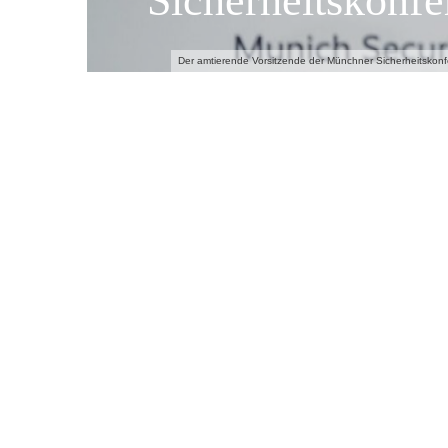
Sicherheitskonfe
Der amtierende Vorsitzende der Münchner Sicherheitskonfe