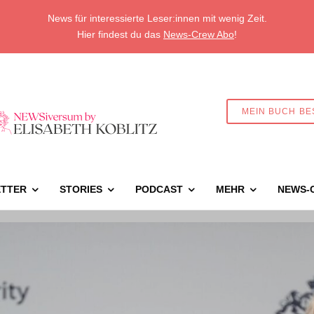
News für interessierte Leser:innen mit wenig Zeit.
Hier findest du das
News-Crew Abo
!
MEIN BUCH BE
TTER
STORIES
PODCAST
MEHR
NEWS-