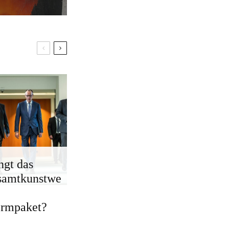
ngt das
samtkunstwe
ormpaket?