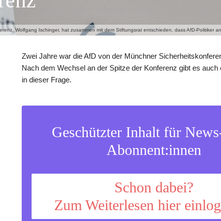
renz
renz, Wolfgang Ischinger, hat zusammen mit dem Stiftungsrat entschieden, dass AfD-Politiker an
Zwei Jahre war die AfD von der Münchner Sicherheitskonfer
Nach dem Wechsel an der Spitze der Konferenz gibt es auch
in dieser Frage.
Geschützter Inhalt für New
Abonnent:innen
Schon dabei?
Zum Weiterlesen hier einlo