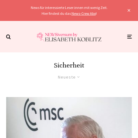
News für interessierte Leser:innen mit wenig Zeit.
Hier findest du das
News-Crew Abo
!
Sicherheit
Neueste