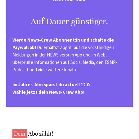
Auf Dauer günstiger.
Werde News-Crew Abonnent:in und schalte die
Paywall ab!
Du erhältst Zugriff auf die vollständigen
Meldungen in der NEWSiversum App und im Web,
überprüfte Informationen auf Social Media, den ESMR-
Podcast und viele weitere Inhalte.
Im Jahres-Abo sparst du aktuell 12 €:
Wähle jetzt dein News-Crew Abo!
Dein
Abo zählt!