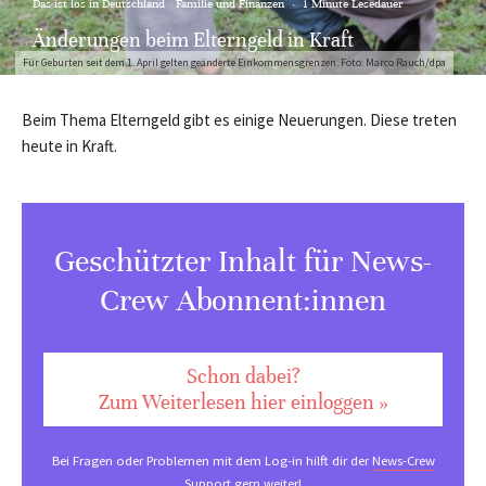
Das ist los in Deutschland
Familie und Finanzen
·
1 Minute Lesedauer
Änderungen beim Elterngeld in Kraft
Für Geburten seit dem 1. April gelten geänderte Einkommensgrenzen. Foto: Marco Rauch/dpa
Beim Thema Elterngeld gibt es einige Neuerungen. Diese treten
heute in Kraft.
Geschützter Inhalt für News-
Crew Abonnent:innen
Schon dabei?
Zum Weiterlesen hier einloggen »
Bei Fragen oder Problemen mit dem Log-in hilft dir der
News-Crew
Support
gern weiter!