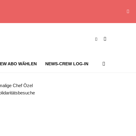
EW ABO WÄHLEN
NEWS-CREW LOG-IN
itz. (Archivbild) Foto: Tunahan Turhan/SOPA Images via ZUMA Press Wire/dpa
emalige Chef Özel
Solidaritätsbesuche
s-Crew