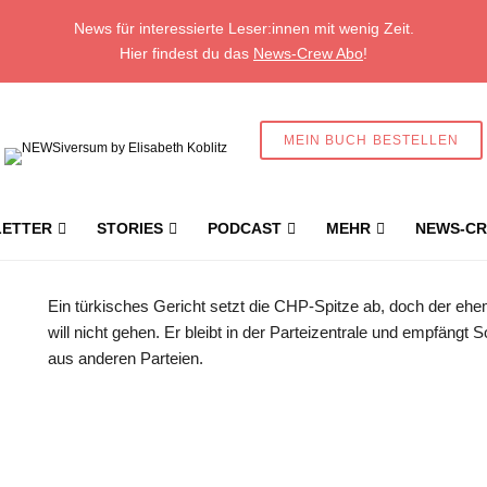
News für interessierte Leser:innen mit wenig Zeit.
Hier findest du das
News-Crew Abo
!
MEIN BUCH BESTELLEN
ETTER
STORIES
PODCAST
MEHR
NEWS-CR
Der ehemalige Parteivorsitzende schickt eine Nachricht aus dem Parteis
Ein türkisches Gericht setzt die CHP-Spitze ab, doch der eh
will nicht gehen. Er bleibt in der Parteizentrale und empfängt 
aus anderen Parteien.
Geschützter Inhalt für New
Abonnent:innen