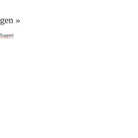
ggen »
Support
gern weiter!
b!
Du erhältst Zugriff
 im Web, überprüfte
eitere Inhalte.