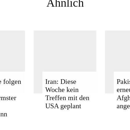
Ähnlich
e folgen
Iran: Diese
Paki
Woche kein
erne
mster
Treffen mit den
Afgh
USA geplant
ange
inn