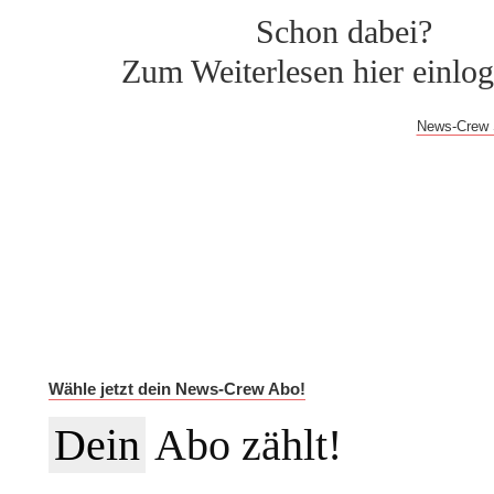
Schon dabei?
Zum Weiterlesen hier einlo
Bei Fragen oder Problemen mit dem Log-in hilft dir der
News-Crew 
Auf Dauer günstiger.
Werde News-Crew Abonnent:in und schalte die Paywall a
auf die vollständigen Meldungen in der NEWSiversum App und
Informationen auf Social Media, den ESMR-Podcast und viele w
Im Jahres-Abo sparst du aktuell 12 €:
Wähle jetzt dein News-Crew Abo!
Dein
Abo zählt!