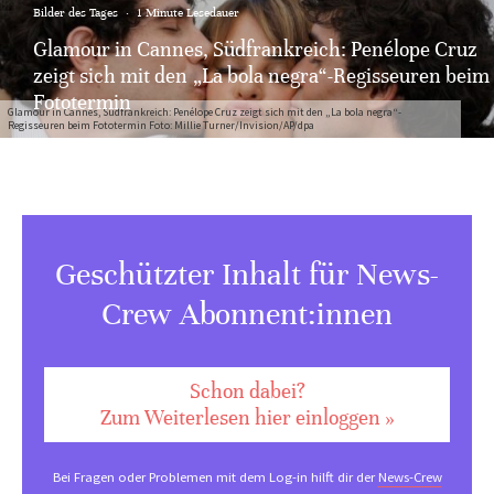
Bilder des Tages
·
1 Minute Lesedauer
Glamour in Cannes, Südfrankreich: Penélope Cruz
zeigt sich mit den „La bola negra“-Regisseuren beim
Fototermin
Glamour in Cannes, Südfrankreich: Penélope Cruz zeigt sich mit den „La bola negra“-
Regisseuren beim Fototermin Foto: Millie Turner/Invision/AP/dpa
Geschützter Inhalt für News-
Crew Abonnent:innen
Schon dabei?
Zum Weiterlesen hier einloggen »
Bei Fragen oder Problemen mit dem Log-in hilft dir der
News-Crew