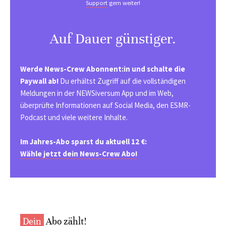
Support
gern weiter!
Auf Dauer günstiger.
Werde News-Crew Abonnent:in und schalte die
Paywall ab!
Du erhältst Zugriff auf die vollständigen
Meldungen in der NEWSiversum App und im Web,
überprüfte Informationen auf Social Media, den ESMR-
Podcast und viele weitere Inhalte.
Im Jahres-Abo sparst du aktuell 12 €:
Wähle jetzt dein News-Crew Abo!
Dein
Abo zählt!