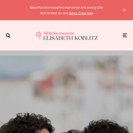
News für interessierte Leser:innen mit wenig Zeit.
Hier findest du das
News-Crew Abo
!