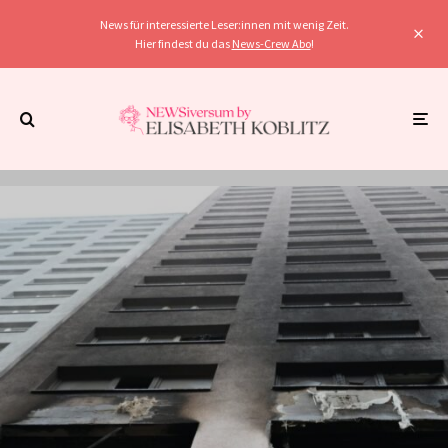
News für interessierte Leser:innen mit wenig Zeit.
Hier findest du das
News-Crew Abo
!