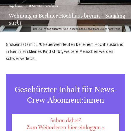
Topthemen
·
3 Minuten Lesedauer
Wohnung in Berliner Hochhaus brennt – Säugling
stirbt
Der Qualm zog auch weit die Fassade hoch. Foto: Markus Lenhardt/dpa
Großeinsatz mit 170 Feuerwehrleuten bei einem Hochhausbrand
in Berlin: Ein kleines Kind stirbt, weitere Menschen werden
schwer verletzt.
Geschützter Inhalt für News-
Crew Abonnent:innen
Schon dabei?
Zum Weiterlesen hier einloggen »