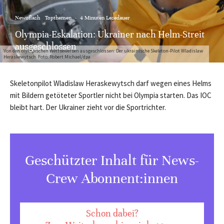
Newsflash
Topthemen
·
4 Minuten Lesedauer
Olympia-Eskalation: Ukrainer nach Helm-Streit
ausgeschlossen
Von den olympischen Wettbewerben ausgeschlossen: Der ukrainische Skeleton-Pilot Wladislaw
Heraskewytsch. Foto: Robert Michael/dpa
Skeletonpilot Wladislaw Heraskewytsch darf wegen eines Helms
mit Bildern getöteter Sportler nicht bei Olympia starten. Das IOC
bleibt hart. Der Ukrainer zieht vor die Sportrichter.
Geschützter Inhalt für News-
Crew Abonnent:innen
Schon dabei?