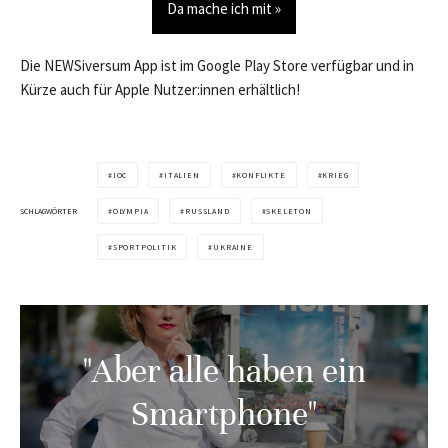
Da mache ich mit »
Die NEWSiversum App ist im Google Play Store verfügbar und in
Kürze auch für Apple Nutzer:innen erhältlich!
IOC
ITALIEN
KONFLIKTE
KRIEG
SCHLAGWÖRTER
OLYMPIA
RUSSLAND
SKELETON
SPORTPOLITIK
UKRAINE
"Aber alle haben ein
Smartphone"