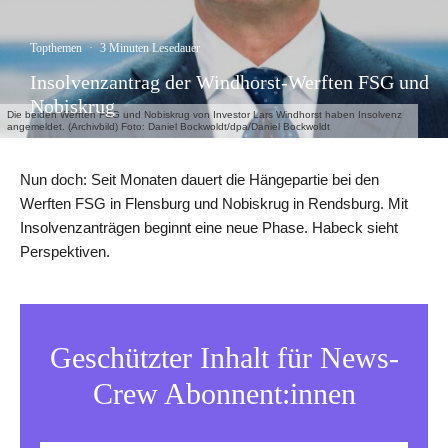
Topthemen
·
3 Minuten Lesedauer
Insolvenzantrag der Windhorst-Werften FSG und
Nobiskrug
Die beiden Werften FSG und Nobiskrug von Investor Lars Windhorst haben Insolvenz
angemeldet. (Archivbild) Foto: Daniel Bockwoldt/dpa/Daniel Bockwoldt
Nun doch: Seit Monaten dauert die Hängepartie bei den
Werften FSG in Flensburg und Nobiskrug in Rendsburg. Mit
Insolvenzanträgen beginnt eine neue Phase. Habeck sieht
Perspektiven.
Geschützter Inhalt für News-
Crew Abonnent:innen