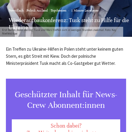
Newsflash
Politik Ausland
Topthemen
·
1 Minute Lesedauer
Wiederaufbaukonferenz: Tusk steht zu Hilfe für die
Ukraine
Erst Berlin, dann Danzig: Tusk und Merz treffen sich in wenigen Stunden zweimal. Foto: Kay
Nietfeld/dpa
Ein Treffen zu Ukraine-Hilfen in Polen steht unter keinem guten
Stern, es gibt Streit mit Kiew. Doch der polnische
Ministerpräsident Tusk macht als Co-Gastgeber gut Wetter.
Geschützter Inhalt für News-
Crew Abonnent:innen
Schon dabei?