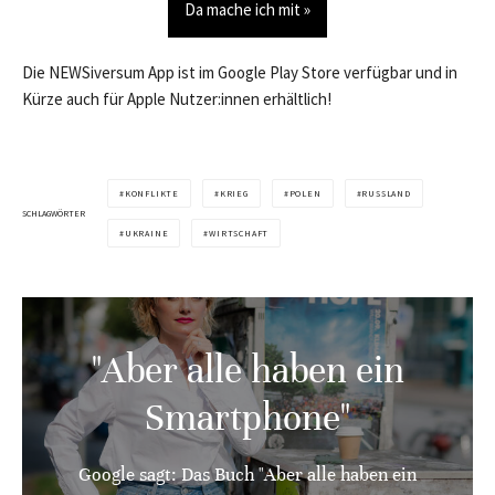
Da mache ich mit »
Die NEWSiversum App ist im Google Play Store verfügbar und in
Kürze auch für Apple Nutzer:innen erhältlich!
KONFLIKTE
KRIEG
POLEN
RUSSLAND
SCHLAGWÖRTER
UKRAINE
WIRTSCHAFT
"Aber alle haben ein
Smartphone"
Google sagt: Das Buch "Aber alle haben ein