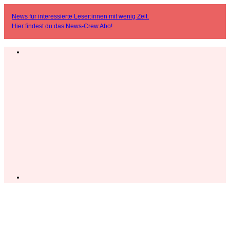
News für interessierte Leser:innen mit wenig Zeit.
Hier findest du das
News-Crew Abo
!