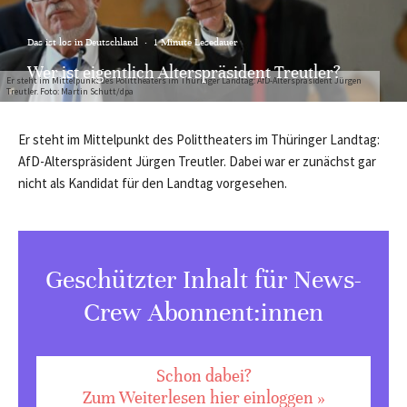
Das ist los in Deutschland
·
1 Minute Lesedauer
Wer ist eigentlich Alterspräsident Treutler?
Er steht im Mittelpunkt des Polittheaters im Thüringer Landtag: AfD-Alterspräsident Jürgen
Treutler. Foto: Martin Schutt/dpa
Er steht im Mittelpunkt des Polittheaters im Thüringer Landtag:
AfD-Alterspräsident Jürgen Treutler. Dabei war er zunächst gar
nicht als Kandidat für den Landtag vorgesehen.
Geschützter Inhalt für News-
Crew Abonnent:innen
Schon dabei?
Zum Weiterlesen hier einloggen »