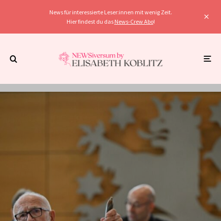
News für interessierte Leser:innen mit wenig Zeit.
Hier findest du das
News-Crew Abo
!