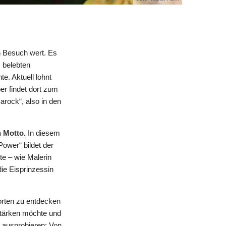
n Besuch wert. Es
 belebten
e. Aktuell lohnt
er findet dort zum
arock“, also in den
n Motto.
In diesem
Power“ bildet der
te – wie Malerin
ie Eisprinzessin
orten zu entdecken
stärken möchte und
 ausprobieren: Von