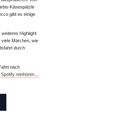
ürbis-Käsespätzle
co gibt es einige
 weiteres Highlight
 viele Märchen, wie
sfahrt durch
Fahrt nach
uf Spotify reinhören…