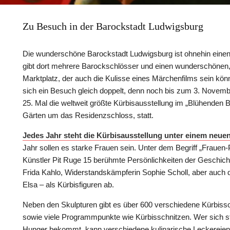
Zu Besuch in der Barockstadt Ludwigsburg
Die wunderschöne Barockstadt Ludwigsburg ist ohnehin eine
gibt dort mehrere Barockschlösser und einen wunderschönen,
Marktplatz, der auch die Kulisse eines Märchenfilms sein könnt
sich ein Besuch gleich doppelt, denn noch bis zum 3. Novemb
25. Mal die weltweit größte Kürbisausstellung im „Blühenden B
Gärten um das Residenzschloss, statt.
Jedes Jahr steht die Kürbisausstellung unter einem neue
Jahr sollen es starke Frauen sein. Unter dem Begriff „Frauen-
Künstler Pit Ruge 15 berühmte Persönlichkeiten der Geschich
Frida Kahlo, Widerstandskämpferin Sophie Scholl, aber auch d
Elsa – als Kürbisfiguren ab.
Neben den Skulpturen gibt es über 600 verschiedene Kürbiss
sowie viele Programmpunkte wie Kürbisschnitzen. Wer sich 
Hunger bekommt, kann verschiedene kulinarische Leckereien