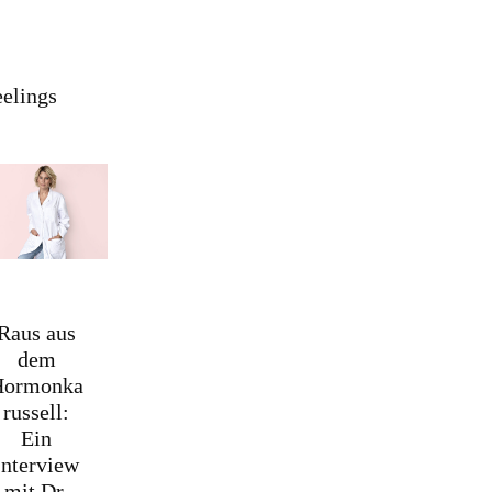
eelings
Raus aus
dem
Hormonka
russell:
Ein
Interview
mit Dr.