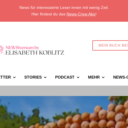
News für interessierte Leser:innen mit wenig Zeit.
Hier findest du das
News-Crew Abo
!
MEIN BUCH BE
TTER
STORIES
PODCAST
MEHR
NEWS-