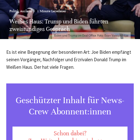
Politik Ausland
·
1 Minute Lesedauer
Weißes Haus: Trump und Biden führten
zweistündiges Gespräch
Biden und Trump im Oval Office. Foto: Evan Vucci/AP/dpa
Es ist eine Begegnung der besonderen Art: Joe Biden empfängt
seinen Vorgänger, Nachfolger und Erzrivalen Donald Trump im
Weißen Haus. Der hat viele Fragen.
Geschützter Inhalt für News-
Crew Abonnent:innen
Schon dabei?