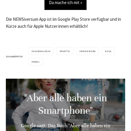
Da mache ich mit »
Die NEWSiversum App ist im Google Play Store verfügbar und in
Kürze auch für Apple Nutzer:innen erhältlich!
#USWAHL2024
PARTEI
REGIERUNG
USA
SCHLAGWÖRTER
WAHL
"Aber alle haben ein
Smartphone"
Google sagt: Das Buch "Aber alle haben ein