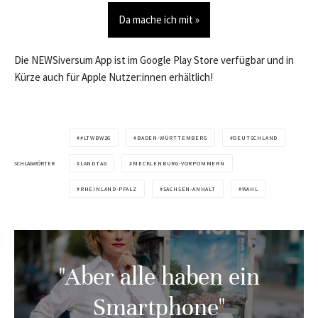
Da mache ich mit »
Die NEWSiversum App ist im Google Play Store verfügbar und in
Kürze auch für Apple Nutzer:innen erhältlich!
#LTWBW26
BADEN-WÜRTTEMBERG
DEUTSCHLAND
SCHLAGWÖRTER
LANDTAG
MECKLENBURG-VORPOMMERN
RHEINLAND-PFALZ
SACHSEN-ANHALT
WAHL
"Aber alle haben ein
Smartphone"