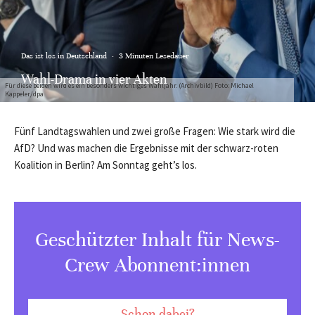
Das ist los in Deutschland
·
3 Minuten Lesedauer
Wahl-Drama in vier Akten
Für diese beiden wird es ein besonders wichtiges Wahljahr. (Archivbild) Foto: Michael
Kappeler/dpa
Fünf Landtagswahlen und zwei große Fragen: Wie stark wird die
AfD? Und was machen die Ergebnisse mit der schwarz-roten
Koalition in Berlin? Am Sonntag geht’s los.
Geschützter Inhalt für News-
Crew Abonnent:innen
Schon dabei?