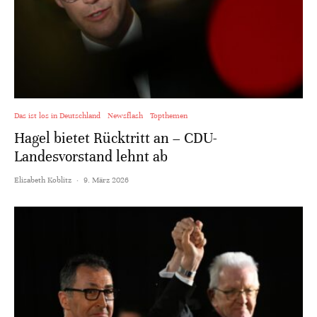
Das ist los in Deutschland
Newsflash
Topthemen
Hagel bietet Rücktritt an – CDU-
Landesvorstand lehnt ab
Elisabeth Koblitz
·
9. März 2026