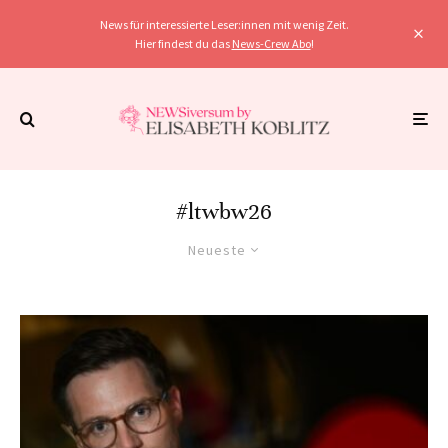
News für interessierte Leser:innen mit wenig Zeit.
Hier findest du das
News-Crew Abo
!
#ltwbw26
Neueste