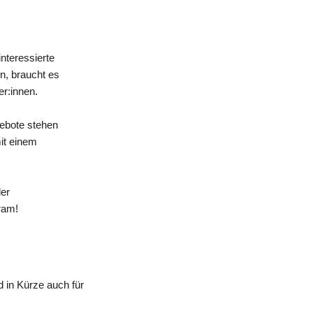
nteressierte
n, braucht es
er:innen.
gebote stehen
mit einem
der
ram!
 in Kürze auch für