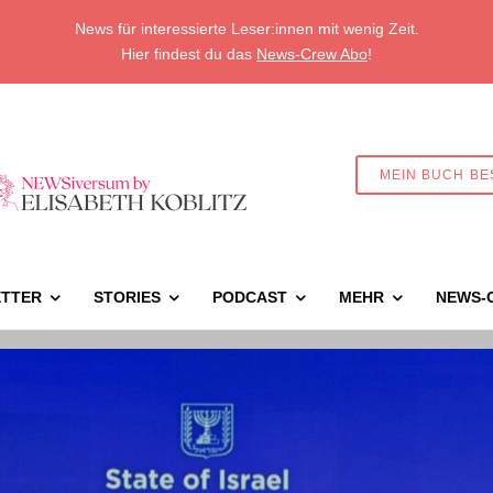
News für interessierte Leser:innen mit wenig Zeit.
Hier findest du das
News-Crew Abo
!
MEIN BUCH BE
TTER
STORIES
PODCAST
MEHR
NEWS-