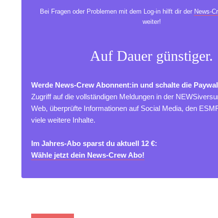
Bei Fragen oder Problemen mit dem Log-in hilft dir der
News-Cr
weiter!
Auf Dauer günstiger.
Werde News-Crew Abonnent:in und schalte die Paywal
Zugriff auf die vollständigen Meldungen in der NEWSivers
Web, überprüfte Informationen auf Social Media, den ES
viele weitere Inhalte.
Im Jahres-Abo sparst du aktuell 12 €:
Wähle jetzt dein News-Crew Abo!