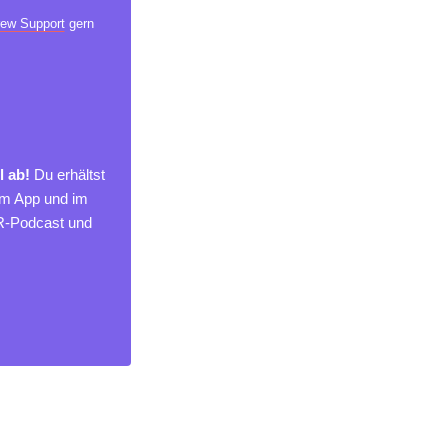
ew Support
gern
l ab!
Du erhältst
um App und im
MR-Podcast und