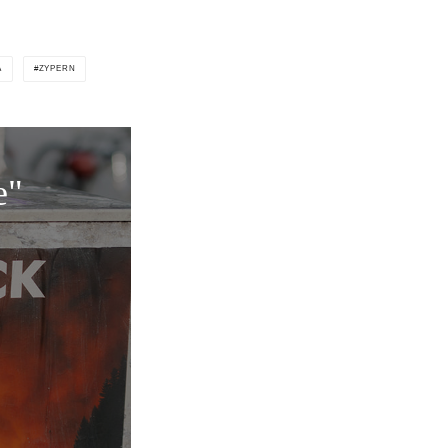
A
ZYPERN
e"