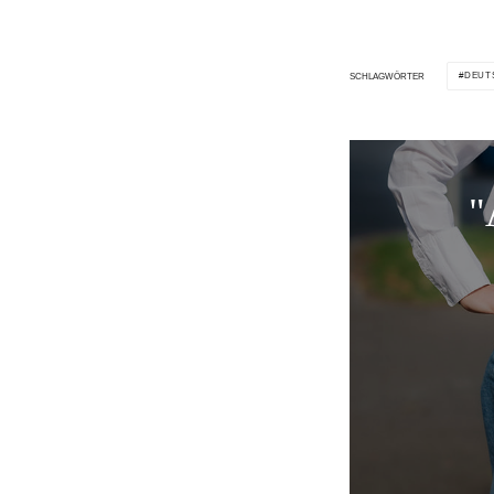
DEUT
SCHLAGWÖRTER
"