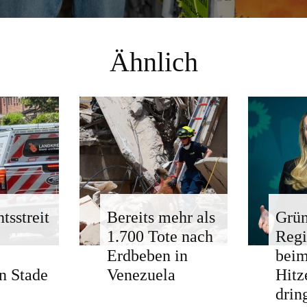
Ähnlich
tsstreit
Bereits mehr als
Grün
1.700 Tote nach
Regi
Erdbeben in
bei
n Stade
Venezuela
Hitz
drin