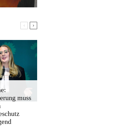
e:
erung muss
m
eschutz
gend