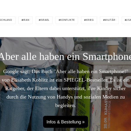
SCHLAND
IRAN
ISRAEL
KONFLIKTE
KRIEG
MILITÄR
US
Aber alle haben ein Smartphon
Google sagt: Das Buch "Aber alle haben ein Smartphone!"
von Elisabeth Koblitz ist ein SPIEGEL-Bestseller. Es ist ein
Ratgeber, der Eltern dabei unterstützt, ihre Kinder sicher
durch die Nutzung von Handys und sozialen Medien zu
begleiten.
Infos & Bestellung »