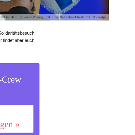
steht bei dem Treffen im Vordergrund. Foto: Sebastian Christoph Gollnow/dpa
olidaritätsbesuch
r findet aber auch
s-Crew
ggen »