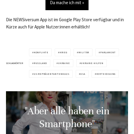
Da mache ich mit »
Die NEWSiversum App ist im Google Play Store verfügbar und in
Kürze auch für Apple Nutzer:innen erhältlich!
KONFLIKTE
KRIEG
MILITÄR
PARLAMENT
SCHLAGWÖRTER
RUSSLAND
UKRAINE
UKRAINE-HILFEN
US-REPRÄSENTANTENHAUS
USA
VERTEIDIGUNG
"Aber alle haben ein
Smartphone"