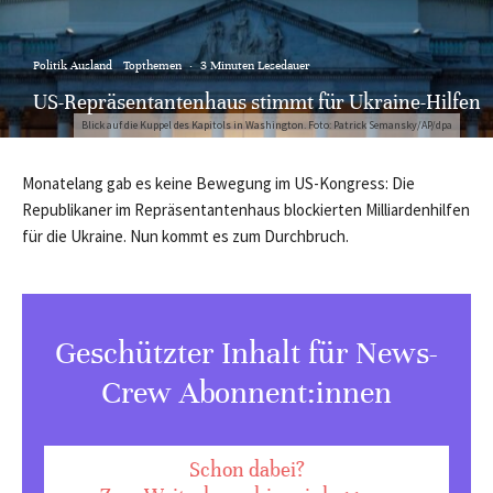
Politik Ausland
Topthemen
·
3 Minuten Lesedauer
US-Repräsentantenhaus stimmt für Ukraine-Hilfen
Blick auf die Kuppel des Kapitols in Washington. Foto: Patrick Semansky/AP/dpa
Monatelang gab es keine Bewegung im US-Kongress: Die
Republikaner im Repräsentantenhaus blockierten Milliardenhilfen
für die Ukraine. Nun kommt es zum Durchbruch.
Geschützter Inhalt für News-
Crew Abonnent:innen
Schon dabei?