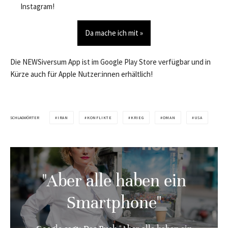
Instagram!
Da mache ich mit »
Die NEWSiversum App ist im Google Play Store verfügbar und in
Kürze auch für Apple Nutzer:innen erhältlich!
SCHLAGWÖRTER
IRAN
KONFLIKTE
KRIEG
OMAN
USA
"Aber alle haben ein
Smartphone"