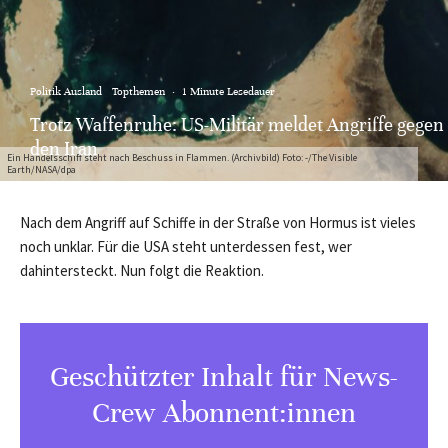
Politik Ausland
Topthemen
·
1 Minute Lesedauer
Trotz Waffenruhe: US-Militär meldet Angriffe gegen
den Iran
Ein Handelsschiff steht nach Beschuss in Flammen. (Archivbild) Foto: -/The Visible
Earth/NASA/dpa
Nach dem Angriff auf Schiffe in der Straße von Hormus ist vieles
noch unklar. Für die USA steht unterdessen fest, wer
dahintersteckt. Nun folgt die Reaktion.
Geschützter Inhalt für News-
Crew Abonnent:innen