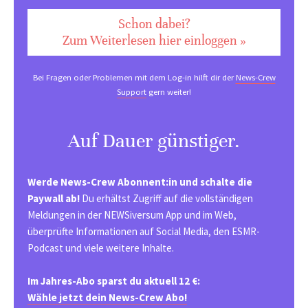
Schon dabei?
Zum Weiterlesen hier einloggen »
Bei Fragen oder Problemen mit dem Log-in hilft dir der
News-Crew
Support
gern weiter!
Auf Dauer günstiger.
Werde News-Crew Abonnent:in und schalte die
Paywall ab!
Du erhältst Zugriff auf die vollständigen
Meldungen in der NEWSiversum App und im Web,
überprüfte Informationen auf Social Media, den ESMR-
Podcast und viele weitere Inhalte.
Im Jahres-Abo sparst du aktuell 12 €:
Wähle jetzt dein News-Crew Abo!