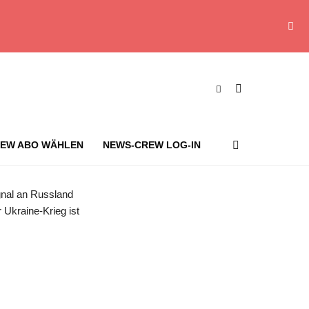
EW ABO WÄHLEN
NEWS-CREW LOG-IN
den ist auf dem Weg nach Italien zum G7-Gipfel. Foto: Alex Brandon/AP/dpa
ignal an Russland
Ukraine-Krieg ist
s-Crew