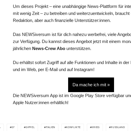
Um dieses Projekt – eine unabhängige News-Plattform für int
mit wenig Zeit – zu betreiben und weiterzuentwickeln, braucht
Redaktion, aber auch finanzielle Unterstützer:innen.
Das NEWSiversum ist für dich nahezu werbefrei, viele Angebo
zur Verfügung. Du kannst dieses Angebot jetzt mit einem mon
jährlichen
News-Crew Abo
unterstützen.
Du erhältst sofort Zugriff auf alle Funktionen und Inhalte in
und im Web, per E-Mail und auf Instagram!
Da mache ich mit »
Die NEWSiversum App ist im Google Play Store verfügbar und
Apple Nutzer:innen erhältlich!
A
G7
GIPFEL
ITALIEN
KONFLIKTE
KRIEG
RUSSLAND