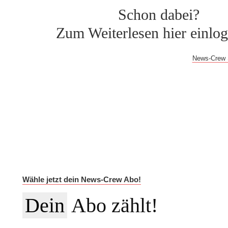
Schon dabei?
Zum Weiterlesen hier einlo
Bei Fragen oder Problemen mit dem Log-in hilft dir der
News-Crew 
Auf Dauer günstiger.
Werde News-Crew Abonnent:in und schalte die Paywall a
auf die vollständigen Meldungen in der NEWSiversum App und
Informationen auf Social Media, den ESMR-Podcast und viele w
Im Jahres-Abo sparst du aktuell 12 €:
Wähle jetzt dein News-Crew Abo!
Dein
Abo zählt!