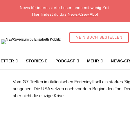
News für interessierte Leser:innen mit wenig Zeit.
Hier findest du das
News-Crew Abo
!
MEIN BUCH BESTELLEN
ETTER
STORIES
PODCAST
MEHR
NEWS-CR
Joe Bi
Vom G7-Treffen im italienischen Ferienidyll soll ein starkes S
ausgehen. Die USA setzen noch vor dem Beginn den Ton. Der 
aber nicht die einzige Krise.
Geschützter Inhalt für New
Abonnent:innen