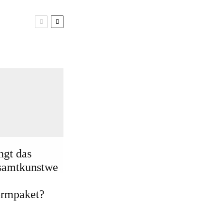
ngt das
samtkunstwe
ormpaket?