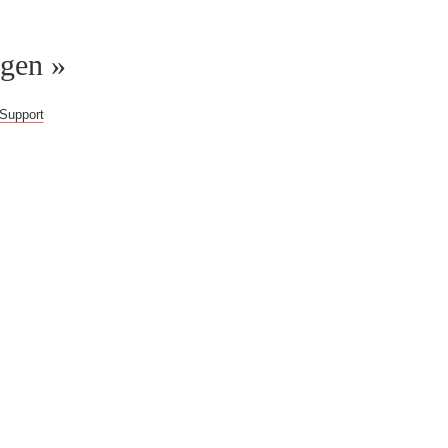
ggen »
Support
gern weiter!
b!
Du erhältst Zugriff
 im Web, überprüfte
eitere Inhalte.