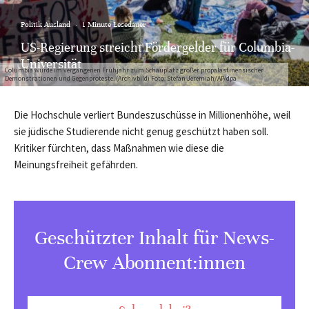
Politik Ausland
·
1 Minute Lesedauer
US-Regierung streicht Fördergelder für Columbia-
Universität
Columbia wurde im vergangenen Frühjahr zum Schauplatz großer propalästinensischer
Demonstrationen und Gegenproteste. (Archivbild) Foto: Stefan Jeremiah/AP/dpa
Die Hochschule verliert Bundeszuschüsse in Millionenhöhe, weil
sie jüdische Studierende nicht genug geschützt haben soll.
Kritiker fürchten, dass Maßnahmen wie diese die
Meinungsfreiheit gefährden.
Geschützter Inhalt für News-
Crew Abonnent:innen