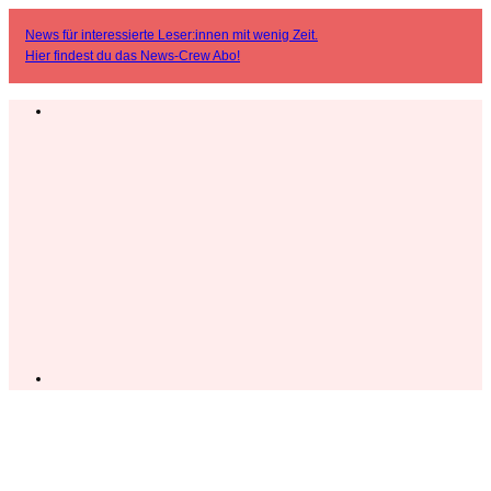
News für interessierte Leser:innen mit wenig Zeit.
Hier findest du das
News-Crew Abo
!