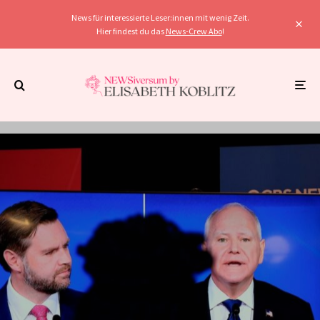
News für interessierte Leser:innen mit wenig Zeit.
Hier findest du das
News-Crew Abo
!