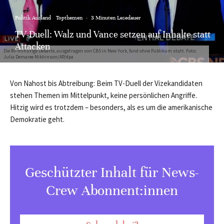
Politik Ausland
Topthemen
·
3 Minuten Lesedauer
TV-Duell: Walz und Vance setzen auf Inhalte statt
Attacken
Die 90-minütige Debatte, ausgetragen von CBS in New York, fand ohne Publikum statt. Foto:
Julia Demaree Nikhinson/AP/dpa
Von Nahost bis Abtreibung: Beim TV-Duell der Vizekandidaten
stehen Themen im Mittelpunkt, keine persönlichen Angriffe.
Hitzig wird es trotzdem – besonders, als es um die amerikanische
Demokratie geht.
Geschützter Inhalt für News-
Crew Abonnent:innen