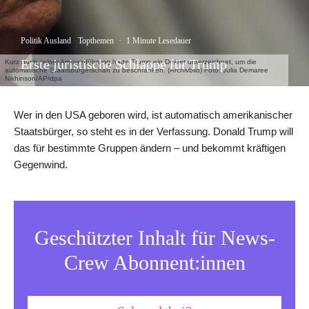
Politik Ausland
Topthemen
·
1 Minute Lesedauer
Erste juristische Schlappe für Trump
Kurz nach seiner Amtseinführung hatte Trump ein Dekret unterzeichnet, um die
automatische Staatsbürgerschaft zu beschränken. (Archivbild) Foto: Julia Demaree
Nikhinson/AP/dpa
Wer in den USA geboren wird, ist automatisch amerikanischer
Staatsbürger, so steht es in der Verfassung. Donald Trump will
das für bestimmte Gruppen ändern – und bekommt kräftigen
Gegenwind.
Geschützter Inhalt für News-
Crew Abonnent:innen