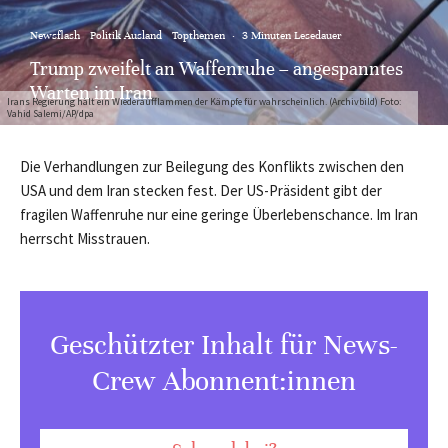
Newsflash
Politik Ausland
Topthemen
·
3 Minuten Lesedauer
Trump zweifelt an Waffenruhe – angespanntes
Warten im Iran
Irans Regierung hält ein Wiederaufflammen der Kämpfe für wahrscheinlich. (Archivbild) Foto:
Vahid Salemi/AP/dpa
Die Verhandlungen zur Beilegung des Konflikts zwischen den
USA und dem Iran stecken fest. Der US-Präsident gibt der
fragilen Waffenruhe nur eine geringe Überlebenschance. Im Iran
herrscht Misstrauen.
Geschützter Inhalt für News-
Crew Abonnent:innen