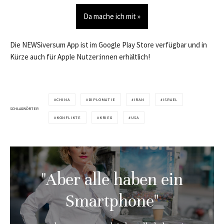
Da mache ich mit »
Die NEWSiversum App ist im Google Play Store verfügbar und in
Kürze auch für Apple Nutzer:innen erhältlich!
CHINA
DIPLOMATIE
IRAN
ISRAEL
SCHLAGWÖRTER
KONFLIKTE
KRIEG
USA
"Aber alle haben ein
Smartphone"