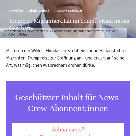
Newsflash
Politik Ausland
·
1 Minute Lesedauer
Trump zu Migranten-Haft im Sumpf: «Kein nettes
Geschäft»
Trump reist nach Florida, wo eine neue Haftanstalt für Migranten eröffnet wird. Foto: Mark
Schiefelbein/AP/dpa
Mitten in der Wildnis Floridas entsteht eine neue Haftanstalt für
Migranten. Trump reist zur Eröffnung an – und erklärt auf seine
Art, was möglichen Ausbrechern drohen dürfte.
Geschützter Inhalt für News-
Crew Abonnent:innen
Schon dabei?