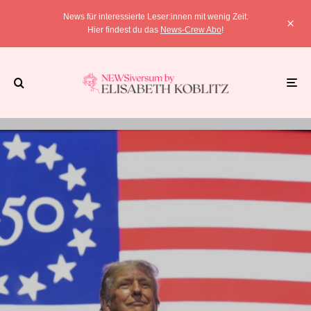
News für interessierte Leser:innen mit wenig Zeit.
Hier findest du das
News-Crew Abo
!