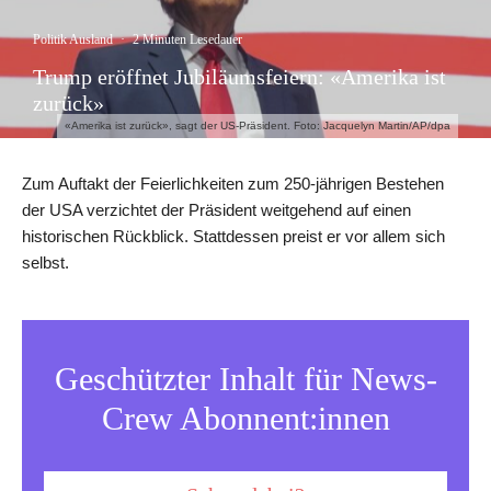
Politik Ausland
·
2 Minuten Lesedauer
Trump eröffnet Jubiläumsfeiern: «Amerika ist
zurück»
«Amerika ist zurück», sagt der US-Präsident. Foto: Jacquelyn Martin/AP/dpa
Zum Auftakt der Feierlichkeiten zum 250-jährigen Bestehen
der USA verzichtet der Präsident weitgehend auf einen
historischen Rückblick. Stattdessen preist er vor allem sich
selbst.
Geschützter Inhalt für News-
Crew Abonnent:innen