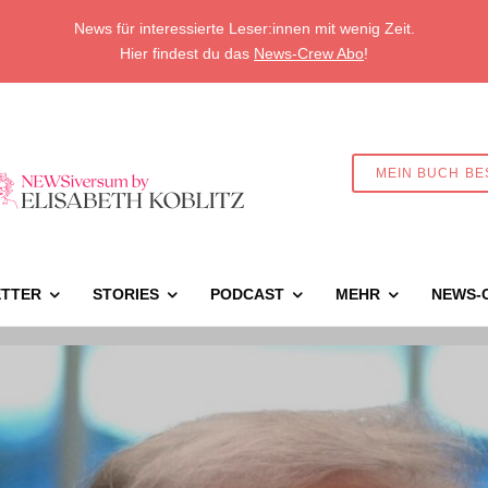
News für interessierte Leser:innen mit wenig Zeit.
Hier findest du das
News-Crew Abo
!
MEIN BUCH BE
TTER
STORIES
PODCAST
MEHR
NEWS-