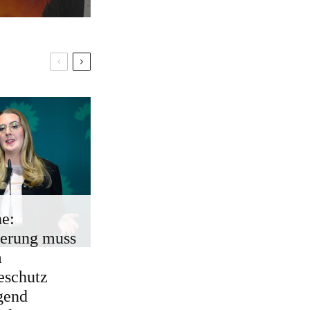
e:
erung muss
m
eschutz
gend