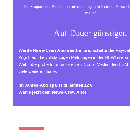
Bei Fragen oder Problemen mit dem Log-in hilft dir der
News-Cr
weiter!
Auf Dauer günstiger.
Werde News-Crew Abonnent:in und schalte die Paywal
Zugriff auf die vollständigen Meldungen in der NEWSivers
Web, überprüfte Informationen auf Social Media, den ES
viele weitere Inhalte.
Im Jahres-Abo sparst du aktuell 12 €:
Wähle jetzt dein News-Crew Abo!