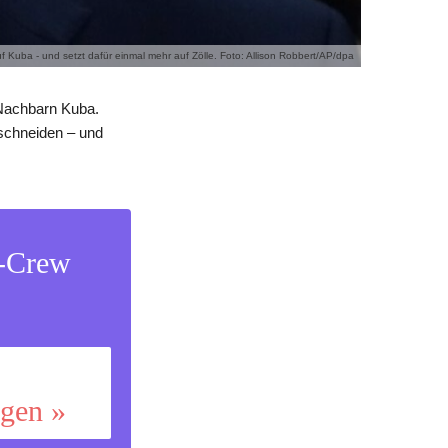
 Kuba - und setzt dafür einmal mehr auf Zölle. Foto: Allison Robbert/AP/dpa
Nachbarn Kuba.
bschneiden – und
s-Crew
ggen »