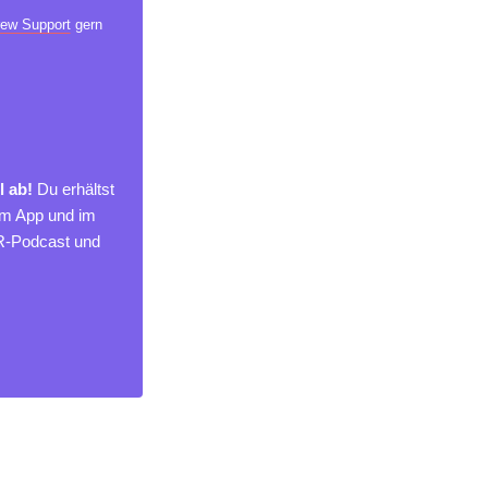
ew Support
gern
l ab!
Du erhältst
um App und im
MR-Podcast und