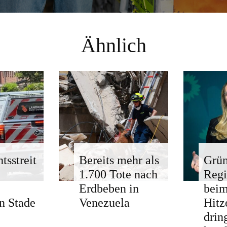
Ähnlich
tsstreit
Bereits mehr als
Grün
1.700 Tote nach
Regi
Erdbeben in
bei
n Stade
Venezuela
Hitz
drin