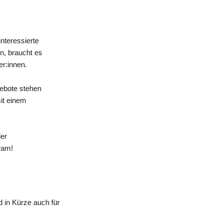
nteressierte
n, braucht es
er:innen.
gebote stehen
mit einem
der
ram!
 in Kürze auch für