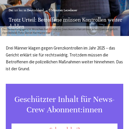
Das ist los in Deutschland
·
2 Minuten Lesedauer
Trotz Urteil: Betroffene müssen Kontrollen weiter
dulden
Das Verwaltungsgericht München hat Urteile zu Grenzkontrollen an deutschen Grenzen gefällt.
(Symbolbild) Foto: Daniel Karmann/dpa
Drei Männer klagen gegen Grenzkontrollen im Jahr 2025 – das
Gericht erklärt sie für rechtswidrig. Trotzdem müssen die
Betroffenen die polizeilichen Maßnahmen weiter hinnehmen. Das
ist der Grund.
Geschützter Inhalt für News-
Crew Abonnent:innen