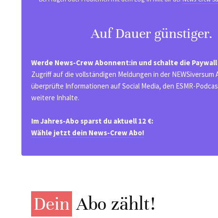
Auf Dauer günstiger.
Werde News-Crew Abonnent:in und schalte die Paywall
Zugriff auf die vollständigen Meldungen in der NEWSiversum
überprüfte Informationen auf Social Media, den ESMR-Podcast
weitere Inhalte.
Im Jahres-Abo sparst du aktuell 12 €:
Wähle jetzt dein News-Crew Abo!
Dein
Abo zählt!