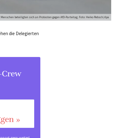
 Menschen beteiligten sich an Protesten gegen AfD-Parteitag. Foto: Heiko Rebsch/dpa
hen die Delegierten
s-Crew
ggen »
pport
gern weiter!