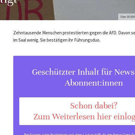
Über 30.000
Zehntausende Menschen protestierten gegen die AfD. Davon se
im Saal wenig. Sie bestätigen ihr Führungsduo.
Geschützter Inhalt für New
Abonnent:innen
Schon dabei?
Zum Weiterlesen hier einlo
Bei Fragen oder Problemen mit dem Log-in hilft dir der
News-Crew Su