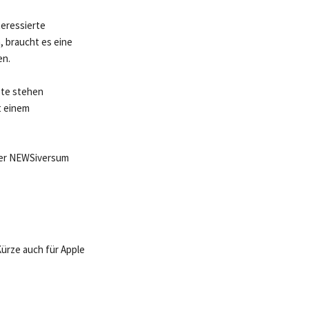
teressierte
, braucht es eine
en.
ote stehen
t einem
 der NEWSiversum
Kürze auch für Apple