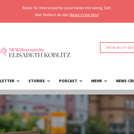
News für interessierte Leser:innen mit wenig Zeit.
Hier findest du das
News-Crew Abo
!
MEIN BUCH BE
LETTER
STORIES
PODCAST
MEHR
NEWS-CR