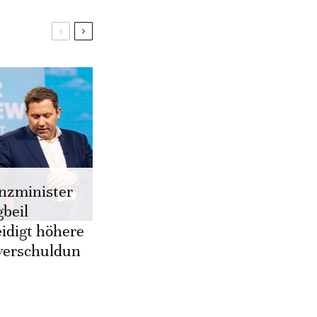
nzminister
gbeil
eidigt höhere
verschuldun