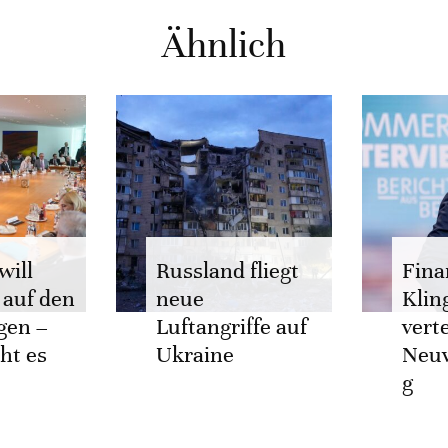
Ähnlich
will
Russland fliegt
Fina
 auf den
neue
Klin
gen –
Luftangriffe auf
vert
ht es
Ukraine
Neu
g