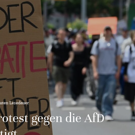
uten Lesedauer
otest gegen die AfD –
tigt